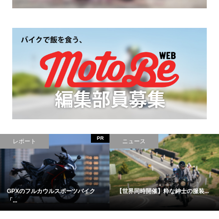
PR
レポート
ニュース
GPXのフルカウルスポーツバイク
【世界同時開催】粋な紳士の服装...
「...