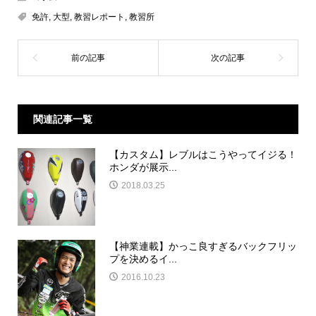
免許
,
大型
,
教習レポート
,
教習所
関連記事一覧
【カスタム】レブルはこうやってイジる！
ホンダが展示...
2018.03.25
【神業連載】かっこ良すぎるバックフリッ
プを決めるイ...
2016.10.23