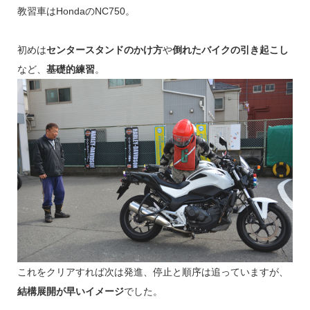
教習車はHondaのNC750。
初めは
センタースタンドのかけ方
や
倒れたバイクの引き起こし
など、
基礎的練習
。
これをクリアすれば次は発進、停止と順序は追っていますが、
結構展開が早いイメージ
でした。