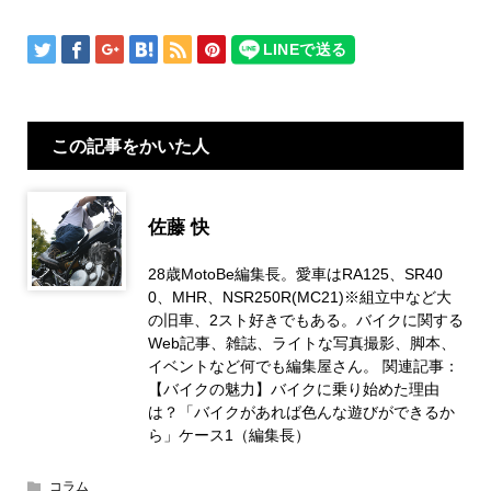
この記事をかいた人
佐藤 快
28歳MotoBe編集長。愛車はRA125、SR40
0、MHR、NSR250R(MC21)※組立中など大
の旧車、2スト好きでもある。バイクに関する
Web記事、雑誌、ライトな写真撮影、脚本、
イベントなど何でも編集屋さん。 関連記事：
【バイクの魅力】バイクに乗り始めた理由
は？「バイクがあれば色んな遊びができるか
ら」ケース1（編集長）
コラム