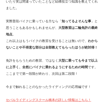
いたり実は間違っていたことなど結構役立つ知識を教えてくれ
ました。
実際普段バイクに乗っている方なら「
知ってるよそんな事
」と
思うこともあるかもしれませんが、
大型教習は二輪免許の最終
地点
。
これ以上はもうバイクの教習を受けることは無いので、
わから
ないことや不得意な部分は全部教えてもらったほうが絶対得！
免許をもらうための教習、ではなく
大型に乗っても今まで以上
に上手く、全然にバイクに乗れるようにするための時間
です。
ここまでで第一段階が終わり、次回は第二段階！
今まで触れることのなかったライディングの応用編です！
セパルライディングスクール橋本の詳しい情報はこちら！