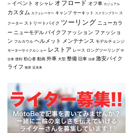
オフロード
イベント
オフ車
オシャレ
ー
カジュアル
カスタム
キャンプ
サーキット
ス
カフェレーサー
スクランブラー
ツーリング
ニューカラ
ストリートバイク
クーター
バイクファッション
ファッショ
ー
ニューモデル
ン
ヘルメット
メンテナンス
モデルチェンジ
フルカウル
レストア
レース
ロングツーリング
モーターサイクルショー
中
外車
激安バイク
整備
旧車
初心者
動画
大型
便利
古車
法律
ライフ
無茶
近未来