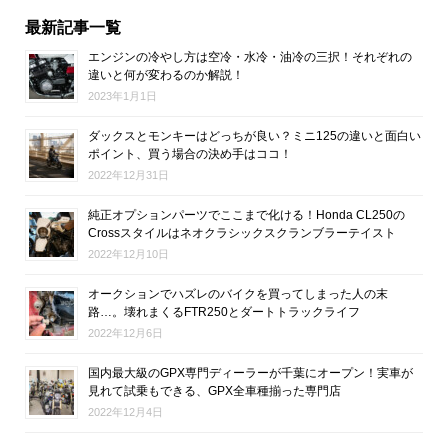
最新記事一覧
エンジンの冷やし方は空冷・水冷・油冷の三択！それぞれの
違いと何が変わるのか解説！
2023年1月1日
ダックスとモンキーはどっちが良い？ミニ125の違いと面白い
ポイント、買う場合の決め手はココ！
2022年12月31日
純正オプションパーツでここまで化ける！Honda CL250の
Crossスタイルはネオクラシックスクランブラーテイスト
2022年12月10日
オークションでハズレのバイクを買ってしまった人の末
路…。壊れまくるFTR250とダートトラックライフ
2022年12月6日
国内最大級のGPX専門ディーラーが千葉にオープン！実車が
見れて試乗もできる、GPX全車種揃った専門店
2022年12月4日