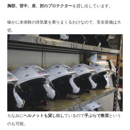
胸部、背中、肩、肘のプロテクター
を貸し出しています。
確かに未体験の排気量を乗りまくるわけなので、安全装備は大
切。
ちなみに
ヘルメットも貸し出し
ているので
手ぶらで教習
という
のも可能。