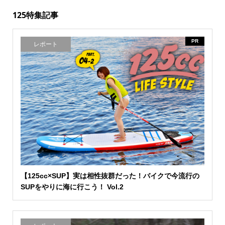
125特集記事
PR
レポート
【125cc×SUP】実は相性抜群だった！バイクで今流行の
SUPをやりに海に行こう！ Vol.2