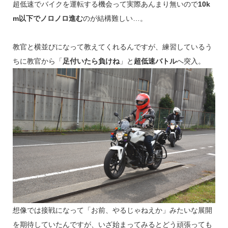
超低速でバイクを運転する機会って実際あんまり無いので
10k
m以下でノロノロ進む
のが結構難しい…。
教官と横並びになって教えてくれるんですが、練習しているう
ちに教官から「
足付いたら負けね
」と
超低速バトル
へ突入。
想像では接戦になって「お前、やるじゃねえか」みたいな展開
を期待していたんですが、いざ始まってみるとどう頑張っても