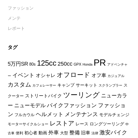
ファッション
メンテ
レポート
タグ
PR
125cc
250cc
5万円SR
80s
GPX
Honda
アドベンチャ
オフロード
イベント
オフ車
オシャレ
ー
カジュアル
カスタム
キャンプ
サーキット
ス
カフェレーサー
スクランブラー
ツーリング
ニューカラ
ストリートバイク
クーター
バイクファッション
ファッショ
ー
ニューモデル
ン
ヘルメット
メンテナンス
モデルチェンジ
フルカウル
レストア
レース
ロングツーリング
モーターサイクルショー
中
外車
激安バイク
整備
旧車
初心者
動画
大型
便利
古車
法律