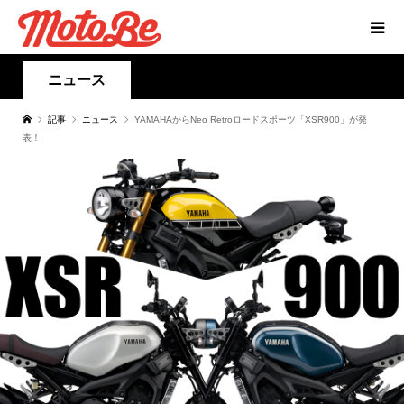
ニュース
記事
ニュース
YAMAHAからNeo Retroロードスポーツ「XSR900」が発
表！