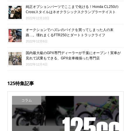
純正オプションパーツでここまで化ける！Honda CL250の
Crossスタイルはネオクラシックスクランブラーテイスト
2022年12月10日
オークションでハズレのバイクを買ってしまった人の末
路…。壊れまくるFTR250とダートトラックライフ
2022年12月6日
国内最大級のGPX専門ディーラーが千葉にオープン！実車が
見れて試乗もできる、GPX全車種揃った専門店
2022年12月4日
125特集記事
コラム