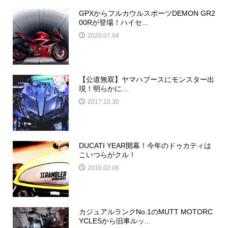
GPXからフルカウルスポーツDEMON GR2
00Rが登場！ハイセ...
2020.07.04
【公道無双】ヤマハブースにモンスター出
現！明らかに...
2017.10.30
DUCATI YEAR開幕！今年のドゥカティは
こいつらがクル！
2016.02.06
カジュアルランクNo.1のMUTT MOTORC
YCLESから旧車ルッ...