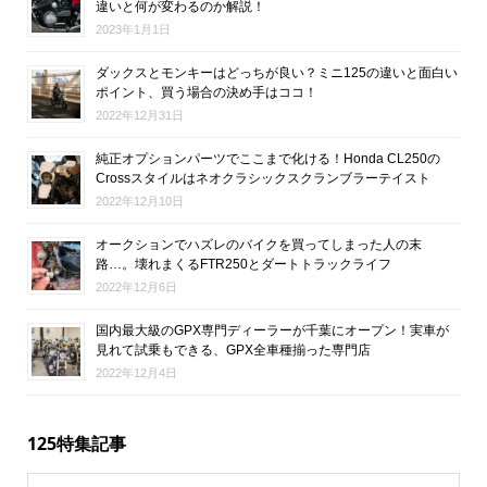
違いと何が変わるのか解説！
2023年1月1日
ダックスとモンキーはどっちが良い？ミニ125の違いと面白い
ポイント、買う場合の決め手はココ！
2022年12月31日
純正オプションパーツでここまで化ける！Honda CL250の
Crossスタイルはネオクラシックスクランブラーテイスト
2022年12月10日
オークションでハズレのバイクを買ってしまった人の末
路…。壊れまくるFTR250とダートトラックライフ
2022年12月6日
国内最大級のGPX専門ディーラーが千葉にオープン！実車が
見れて試乗もできる、GPX全車種揃った専門店
2022年12月4日
125特集記事