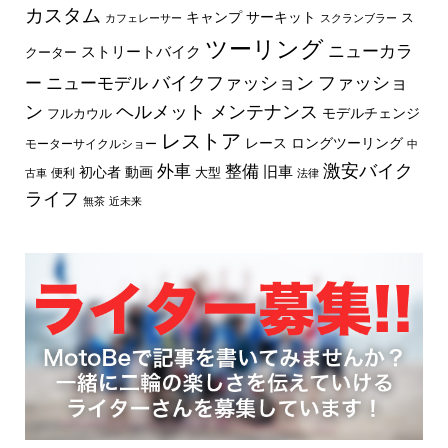
カスタム
キャンプ
サーキット
ス
カフェレーサー
スクランブラー
ツーリング
ニューカラ
ストリートバイク
クーター
バイクファッション
ファッショ
ー
ニューモデル
ン
ヘルメット
メンテナンス
モデルチェンジ
フルカウル
レストア
レース
ロングツーリング
モーターサイクルショー
中
外車
激安バイク
整備
旧車
初心者
動画
大型
便利
古車
法律
ライフ
無茶
近未来