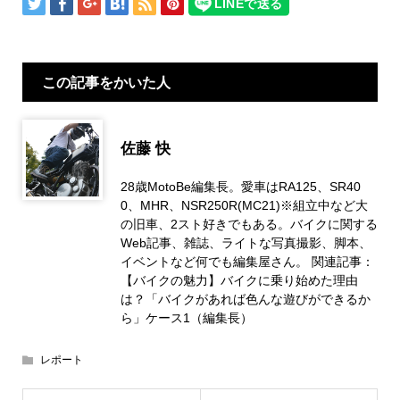
この記事をかいた人
佐藤 快
28歳MotoBe編集長。愛車はRA125、SR40
0、MHR、NSR250R(MC21)※組立中など大
の旧車、2スト好きでもある。バイクに関する
Web記事、雑誌、ライトな写真撮影、脚本、
イベントなど何でも編集屋さん。 関連記事：
【バイクの魅力】バイクに乗り始めた理由
は？「バイクがあれば色んな遊びができるか
ら」ケース1（編集長）
レポート