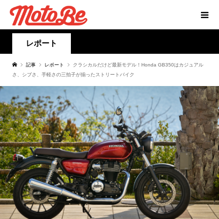
レポート
記事
レポート
クラシカルだけど最新モデル！Honda GB350はカジュアル
さ、シブさ、手軽さの三拍子が揃ったストリートバイク