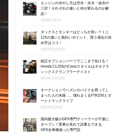
エンジンの冷やし方は空冷・水冷・油冷の
三択！それぞれの違いと何が変わるのか解
説！
2023年1月1日
ダックスとモンキーはどっちが良い？ミニ
125の違いと面白いポイント、買う場合の決
め手はココ！
2022年12月31日
純正オプションパーツでここまで化ける！
Honda CL250のCrossスタイルはネオクラ
シックスクランブラーテイスト
2022年12月10日
オークションでハズレのバイクを買ってし
まった人の末路…。壊れまくるFTR250とダ
ートトラックライフ
2022年12月6日
国内最大級のGPX専門ディーラーが千葉に
オープン！実車が見れて試乗もできる、
GPX全車種揃った専門店