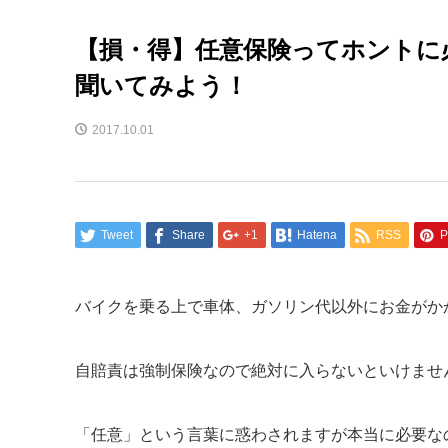
【損・得】任意保険ってホントに
聞いてみよう！
2017.10.01
Tweet
Share
+1
Hatena
RSS
P
バイクを乗る上で車体、ガソリン代以外にお金がか
自賠責は強制保険なので絶対に入らないといけませ
「任意」という言葉に惑わされますが本当に必要な