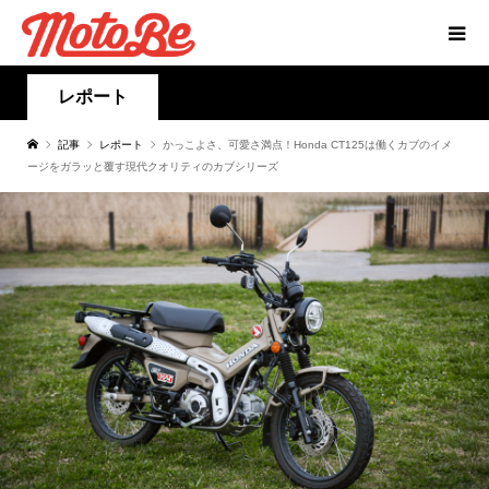
レポート
記事
レポート
かっこよさ、可愛さ満点！Honda CT125は働くカブのイメ
ージをガラッと覆す現代クオリティのカブシリーズ