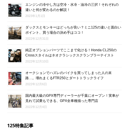
エンジンの冷やし方は空冷・水冷・油冷の三択！それぞれの
違いと何が変わるのか解説！
2023年1月1日
ダックスとモンキーはどっちが良い？ミニ125の違いと面白い
ポイント、買う場合の決め手はココ！
2022年12月31日
純正オプションパーツでここまで化ける！Honda CL250の
Crossスタイルはネオクラシックスクランブラーテイスト
2022年12月10日
オークションでハズレのバイクを買ってしまった人の末
路…。壊れまくるFTR250とダートトラックライフ
2022年12月6日
国内最大級のGPX専門ディーラーが千葉にオープン！実車が
見れて試乗もできる、GPX全車種揃った専門店
2022年12月4日
125特集記事