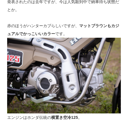
発表されたのは去年ですが、今は人気殺到中で納車待ち状態だ
とか。
赤のほうがハンターカブらしいですが、
マットブラウンもカジ
ュアルでかっこいいカラー
です。
エンジンはホンダ伝統の
横置き空冷125
。