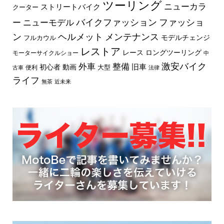
ツーリング
ニューカラ
ストリートバイク
クーター
バイクファッション
ファッショ
ー
ニューモデル
ン
ヘルメット
メンテナンス
モデルチェンジ
フルカウル
レストア
レース
ロングツーリング
モーターサイクルショー
中
外車
激安バイク
整備
旧車
初心者
動画
大型
便利
古車
法律
ライフ
無茶
近未来