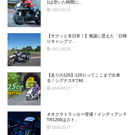
1は空いた時間に...
2022.06.12
【サクッと非日常！】無謀に思えた「日帰
りキャンプツ...
2017.06.28
【走りの125】125だってここまで出来
る！シグナスXで峠...
2016.08.27
ネオクラトラッカー登場！インディアン F
TR1200はスト...
2020.10.17