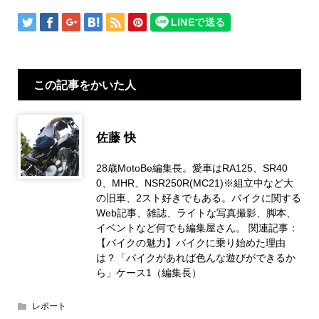
この記事をかいた人
佐藤 快
28歳MotoBe編集長。愛車はRA125、SR40
0、MHR、NSR250R(MC21)※組立中など大
の旧車、2スト好きでもある。バイクに関する
Web記事、雑誌、ライトな写真撮影、脚本、
イベントなど何でも編集屋さん。 関連記事：
【バイクの魅力】バイクに乗り始めた理由
は？「バイクがあれば色んな遊びができるか
ら」ケース1（編集長）
レポート