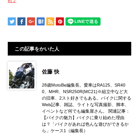
戦２
この記事をかいた人
佐藤 快
28歳MotoBe編集長。愛車はRA125、SR40
0、MHR、NSR250R(MC21)※組立中など大
の旧車、2スト好きでもある。バイクに関する
Web記事、雑誌、ライトな写真撮影、脚本、
イベントなど何でも編集屋さん。 関連記事：
【バイクの魅力】バイクに乗り始めた理由
は？「バイクがあれば色んな遊びができるか
ら」ケース1（編集長）