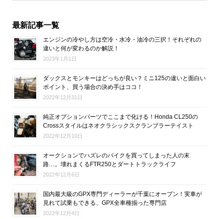
最新記事一覧
エンジンの冷やし方は空冷・水冷・油冷の三択！それぞれの
違いと何が変わるのか解説！
2023年1月1日
ダックスとモンキーはどっちが良い？ミニ125の違いと面白い
ポイント、買う場合の決め手はココ！
2022年12月31日
純正オプションパーツでここまで化ける！Honda CL250の
Crossスタイルはネオクラシックスクランブラーテイスト
2022年12月10日
オークションでハズレのバイクを買ってしまった人の末
路…。壊れまくるFTR250とダートトラックライフ
2022年12月6日
国内最大級のGPX専門ディーラーが千葉にオープン！実車が
見れて試乗もできる、GPX全車種揃った専門店
2022年12月4日