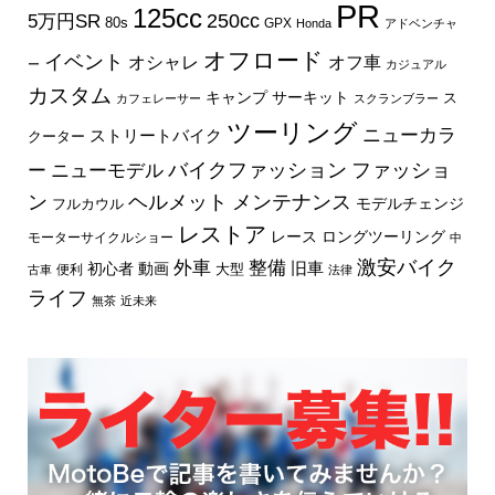
PR
125cc
250cc
5万円SR
80s
GPX
Honda
アドベンチャ
オフロード
イベント
オフ車
オシャレ
ー
カジュアル
カスタム
キャンプ
サーキット
ス
カフェレーサー
スクランブラー
ツーリング
ニューカラ
ストリートバイク
クーター
バイクファッション
ファッショ
ー
ニューモデル
ン
ヘルメット
メンテナンス
モデルチェンジ
フルカウル
レストア
レース
ロングツーリング
モーターサイクルショー
中
外車
激安バイク
整備
旧車
初心者
動画
大型
便利
古車
法律
ライフ
無茶
近未来