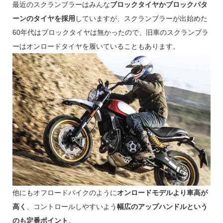
最近のスクランブラーはみんな
ブロックタイヤかブロックパタ
ーンのタイヤを採用
していますが、スクランブラーが出始めた
60年代はブロックタイヤは無かったので、旧車のスクランブラ
ーはオンロードタイヤを履いていることもあります。
他にもオフロードバイクのように
オンロードモデルより車高が
高く
、コントロールしやすいよう
幅広のアップハンドルという
のも定番ポイント
。