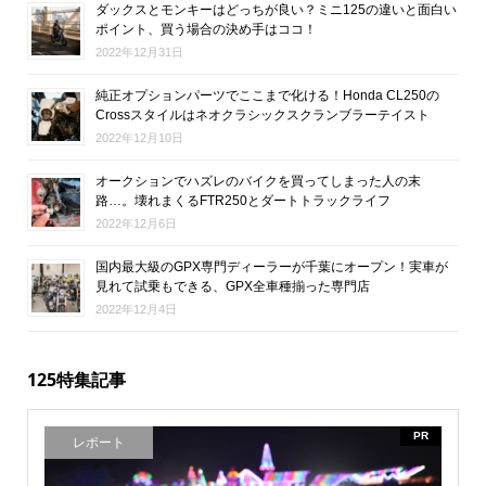
ダックスとモンキーはどっちが良い？ミニ125の違いと面白い
ポイント、買う場合の決め手はココ！
2022年12月31日
純正オプションパーツでここまで化ける！Honda CL250の
Crossスタイルはネオクラシックスクランブラーテイスト
2022年12月10日
オークションでハズレのバイクを買ってしまった人の末
路…。壊れまくるFTR250とダートトラックライフ
2022年12月6日
国内最大級のGPX専門ディーラーが千葉にオープン！実車が
見れて試乗もできる、GPX全車種揃った専門店
2022年12月4日
125特集記事
PR
レポート