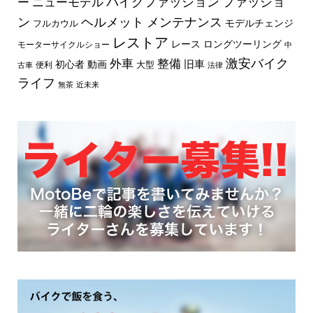
バイクファッション
ファッショ
ー
ニューモデル
ン
ヘルメット
メンテナンス
モデルチェンジ
フルカウル
レストア
レース
ロングツーリング
モーターサイクルショー
中
外車
激安バイク
整備
旧車
初心者
動画
大型
便利
古車
法律
ライフ
無茶
近未来