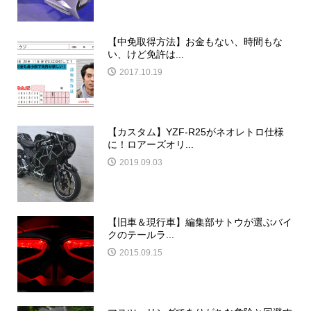
【中免取得方法】お金もない、時間もな
い、けど免許は...
2017.10.19
【カスタム】YZF-R25がネオレトロ仕様
に！ロアーズオリ...
2019.09.03
【旧車＆現行車】編集部サトウが選ぶバイ
クのテールラ...
2015.09.15