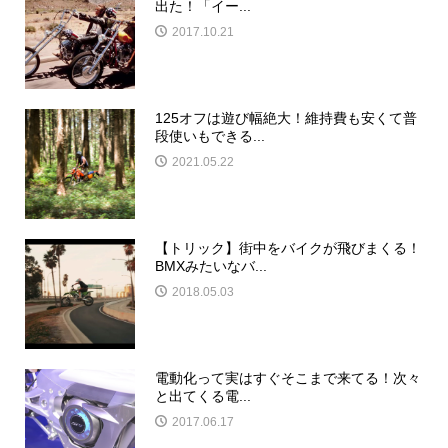
出た！「イー...
2017.10.21
125オフは遊び幅絶大！維持費も安くて普
段使いもできる...
2021.05.22
【トリック】街中をバイクが飛びまくる！
BMXみたいなバ...
2018.05.03
電動化って実はすぐそこまで来てる！次々
と出てくる電...
2017.06.17