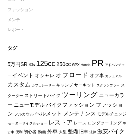
ファッション
メンテ
レポート
タグ
PR
125cc
250cc
5万円SR
80s
GPX
Honda
アドベンチャ
オフロード
イベント
オフ車
オシャレ
ー
カジュアル
カスタム
キャンプ
サーキット
ス
カフェレーサー
スクランブラー
ツーリング
ニューカラ
ストリートバイク
クーター
バイクファッション
ファッショ
ー
ニューモデル
ン
ヘルメット
メンテナンス
モデルチェンジ
フルカウル
レストア
レース
ロングツーリング
モーターサイクルショー
中
外車
激安バイク
整備
旧車
初心者
動画
大型
便利
古車
法律