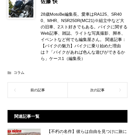
佐藤 快
28歳MotoBe編集長。愛車はRA125、SR40
0、MHR、NSR250R(MC21)※組立中など大
の旧車、2スト好きでもある。バイクに関する
Web記事、雑誌、ライトな写真撮影、脚本、
イベントなど何でも編集屋さん。 関連記事：
【バイクの魅力】バイクに乗り始めた理由
は？「バイクがあれば色んな遊びができるか
ら」ケース1（編集長）
コラム
関連記事一覧
【不朽の名作】彼らは自由を見つけに旅に