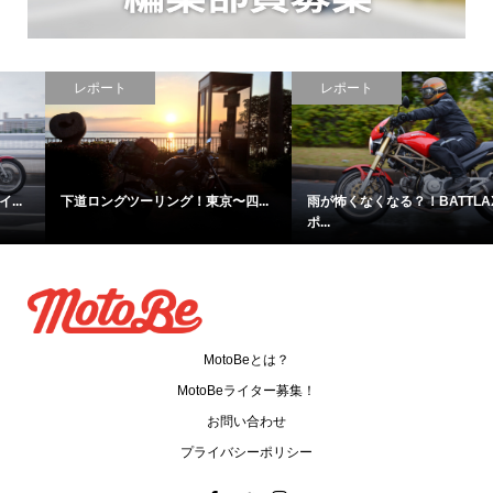
PR
PR
レポート
レポート
雨が怖くなくなる？！BATTLAXス
【マチアソビ】GPX Legend150は
ポ...
こ...
MotoBeとは？
MotoBeライター募集！
お問い合わせ
プライバシーポリシー