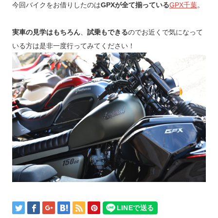
今回バイクをお借りしたのは
GPXが全て揃っている
GPX千葉
。
実車の見学はもちろん
、
試乗もできる
のでお近くで気になって
いる方は是非一度行ってみてください！