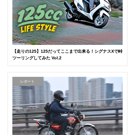
【走りの125】125だってここまで出来る！シグナスXで峠
ツーリングしてみた Vol.2
レポート