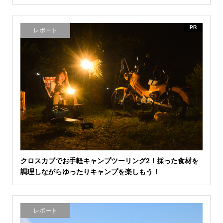
PR
レポート
クロスカブでお手軽キャンプツーリング2！採った食材を
調理しながらゆったりキャンプを楽しもう！
レポート