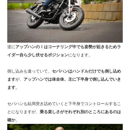
逆に
アップハンのⅠはコーナリング中でも姿勢が起きるためラ
イダー自ら少し伏せるポジション
になります。
倒し込みも違っていて、
セパハンはハンドルだけでも倒し込め
ます
が、
アップハンでは体全体、主に下半身で倒し込んでいき
ます
。
セパハンも結局突き詰めていくと下半身でコントロールするこ
とになりますが、
乗る楽しさがそれぞれ別のところにあるのは
確か
。