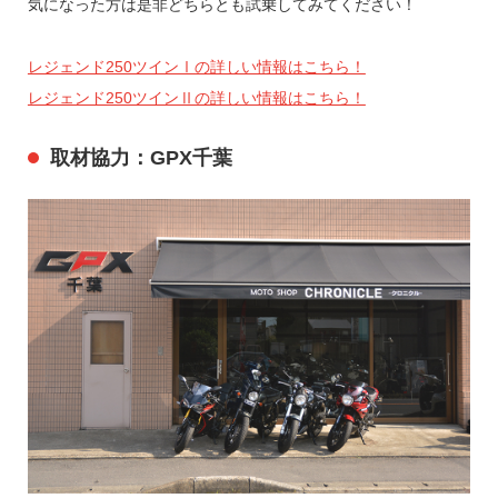
気になった方は是非どちらとも試乗してみてください！
レジェンド250ツインⅠの詳しい情報はこちら！
レジェンド250ツインⅡの詳しい情報はこちら！
取材協力：GPX千葉