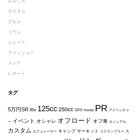
おもしろ
カスタム
グルメ
コラム
ニュース
ファッション
メンテ
レポート
タグ
PR
125cc
250cc
5万円SR
80s
GPX
Honda
アドベンチャ
オフロード
イベント
オフ車
オシャレ
ー
カジュアル
カスタム
キャンプ
サーキット
ス
カフェレーサー
スクランブラー