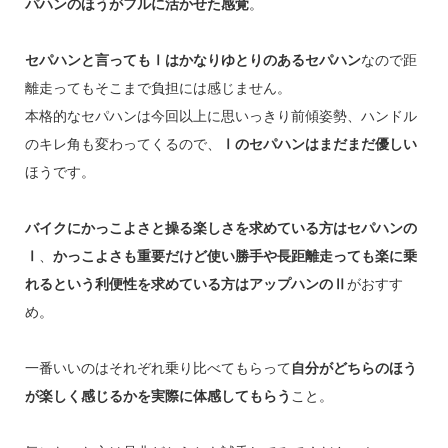
パハンのほうがフルに活かせた感覚
。
セパハンと言ってもⅠはかなりゆとりのあるセパハン
なので距
離走ってもそこまで負担には感じません。
本格的なセパハンは今回以上に思いっきり前傾姿勢、ハンドル
のキレ角も変わってくるので、
Ⅰのセパハンはまだまだ優しい
ほうです。
バイクにかっこよさと操る楽しさを求めている方はセパハンの
Ⅰ
、
かっこよさも重要だけど使い勝手や長距離走っても楽に乗
れるという利便性を求めている方はアップハンのⅡ
がおすす
め。
一番いいのはそれぞれ乗り比べてもらって
自分がどちらのほう
が楽しく感じるかを実際に体感してもらう
こと。