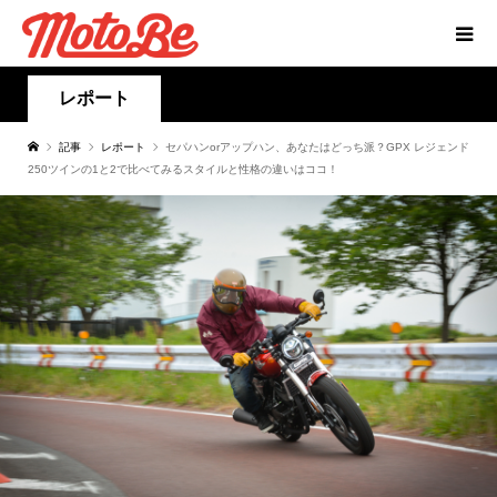
レポート
記事
レポート
セパハンorアップハン、あなたはどっち派？GPX レジェンド
250ツインの1と2で比べてみるスタイルと性格の違いはココ！