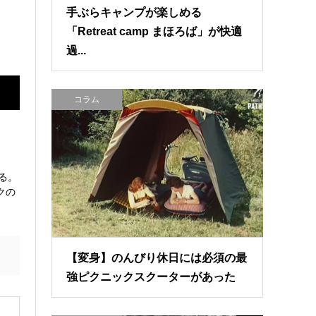
手ぶらキャンプが楽しめる
「Retreat camp まほろば」が快適
過...
コラム
ある。
クの
【変身】のんびり休日には必須の最
強ピクニックスクーターがあった