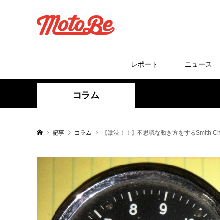
レポート
ニュース
コラム
記事
コラム
【激渋！！】不思議な動き方をするSmith Chro