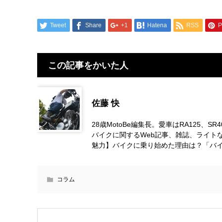
Tweet
Share
+1
Hatena
RSS
P
この記事をかいた人
佐藤 快
28歳MotoBe編集長。愛車はRA125、S
バイクに関するWeb記事、雑誌、ライト
魅力】バイクに乗り始めた理由は？「バ
コラム