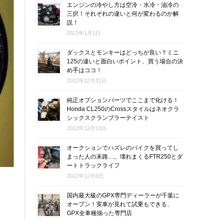
エンジンの冷やし方は空冷・水冷・油冷の
三択！それぞれの違いと何が変わるのか解
説！
2023年1月1日
ダックスとモンキーはどっちが良い？ミニ
125の違いと面白いポイント、買う場合の決
め手はココ！
2022年12月31日
純正オプションパーツでここまで化ける！
Honda CL250のCrossスタイルはネオクラ
シックスクランブラーテイスト
2022年12月10日
オークションでハズレのバイクを買ってし
まった人の末路…。壊れまくるFTR250とダ
ートトラックライフ
2022年12月6日
国内最大級のGPX専門ディーラーが千葉に
オープン！実車が見れて試乗もできる、
GPX全車種揃った専門店