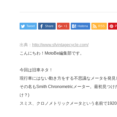
Tweet
Share
+1
Hatena
RSS
P
出典：
http://www.sfvintagecycle.com/
こんにちわ！MotoBe編集部です。
今回は旧車ネタ！
現行車にはない動き方をする不思議なメータを発見
その名もSmith Chronometricメーター。
け？)
スミス、クロノメトリックメータという名前で192