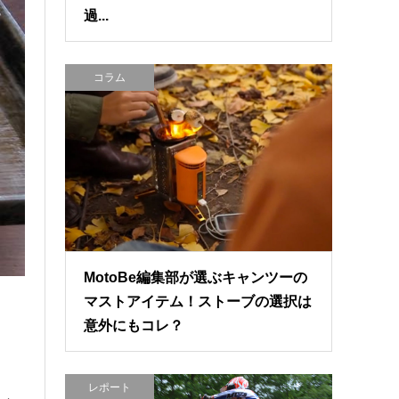
過...
コラム
MotoBe編集部が選ぶキャンツーの
マストアイテム！ストーブの選択は
意外にもコレ？
レポート