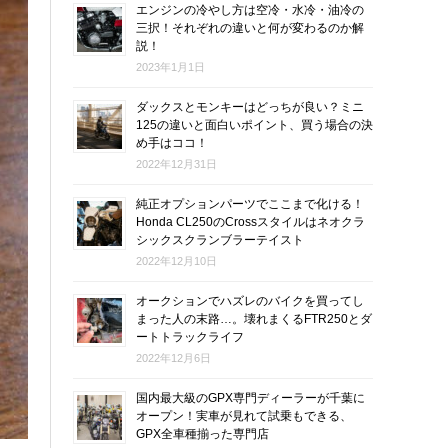
エンジンの冷やし方は空冷・水冷・油冷の
三択！それぞれの違いと何が変わるのか解
説！
2023年1月1日
ダックスとモンキーはどっちが良い？ミニ
125の違いと面白いポイント、買う場合の決
め手はココ！
2022年12月31日
純正オプションパーツでここまで化ける！
Honda CL250のCrossスタイルはネオクラ
シックスクランブラーテイスト
2022年12月10日
オークションでハズレのバイクを買ってし
まった人の末路…。壊れまくるFTR250とダ
ートトラックライフ
2022年12月6日
国内最大級のGPX専門ディーラーが千葉に
オープン！実車が見れて試乗もできる、
GPX全車種揃った専門店