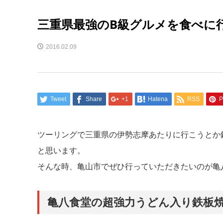
三重県最強のB級グルメを食べに
2016.02.09
Tweet
Share
+1
Hatena
RSS
P
ツーリングで三重県の伊勢志摩あたりに行こうとか
と思います。
そんな時、亀山市でぜひ行っていただきたいのが亀
亀八食堂の超強力うどん入り鉄板