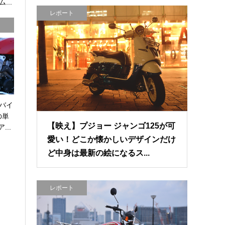
...
レポート
バイ
の単
【映え】プジョー ジャンゴ125が可
...
愛い！どこか懐かしいデザインだけ
ど中身は最新の絵になるス...
レポート