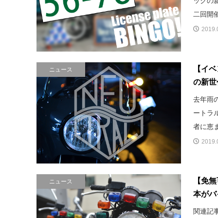
ックの
二回開催
2019.
【イベ
ニュース
の新世
去年雨
ートラ
者に恵ま
2019.
【免無
ニュース
本がバ
関連記