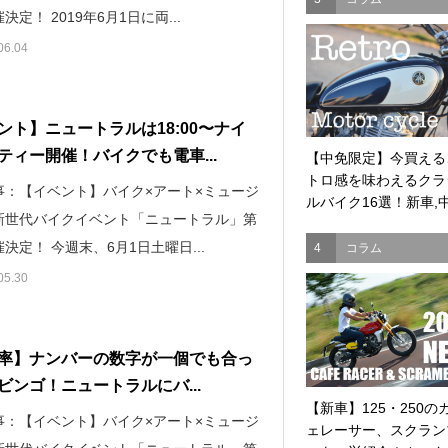
決定！ 2019年6月1日に両...
06.04
ント】ニュートラルは18:00〜ナイ
ティー開催！バイクでも電車...
【中免限定】今買える
トロ感を味わえるクラ
事：【イベント】バイク×アート×ミュージ
ルバイク16選！新車,中.
新世代バイクイベント「ニュートラル」第
決定！ 今週末、6月1日土曜日...
4
コラム
05.30
率】ナンバーの数字が一個でも合っ
ビンゴ！ニュートラルにバ...
【新車】125・250の
事：【イベント】バイク×アート×ミュージ
ェレーサー、スクラン