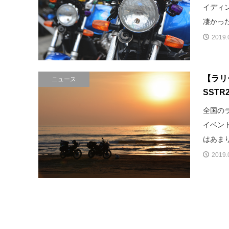
イディ
凄かった
2019.
【ラリ
ニュース
SSTR
全国の
イベン
はあまり
2019.