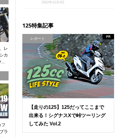
2022年12月4日
125特集記事
PR
レポート
、レ
シカ
..
【走りの125】125だってここまで
出来る！シグナスXで峠ツーリング
してみた Vol.2
カフ
ブラ