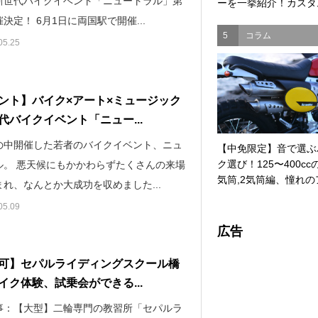
新世代バイクイベント「ニュートラル」第
ーを一挙紹介！カスタム
決定！ 6月1日に両国駅で開催...
5
コラム
05.25
ント】バイク×アート×ミュージック
代バイクイベント「ニュー...
の中開催した若者のバイクイベント、ニュ
【中免限定】音で選ぶ
ク選び！125〜400cc
ル。 悪天候にもかかわらずたくさんの来場
気筒,2気筒編、憧れのア
れ、なんとか大成功を収めました...
05.09
広告
可】セパルライディングスクール橋
イク体験、試乗会ができる...
事：【大型】二輪専門の教習所「セパルラ