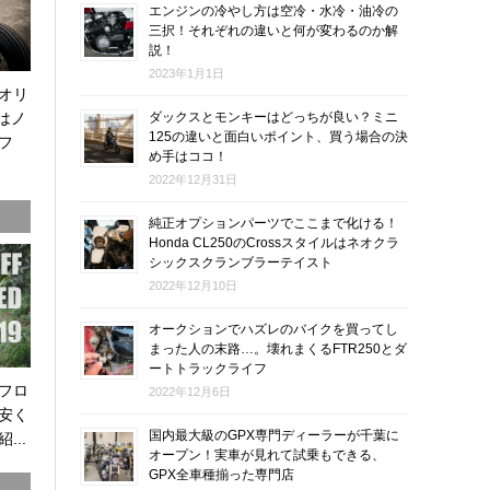
エンジンの冷やし方は空冷・水冷・油冷の
三択！それぞれの違いと何が変わるのか解
説！
2023年1月1日
オリ
0はノ
ダックスとモンキーはどっちが良い？ミニ
125の違いと面白いポイント、買う場合の決
フ
め手はココ！
2022年12月31日
純正オプションパーツでここまで化ける！
Honda CL250のCrossスタイルはネオクラ
シックスクランブラーテイスト
2022年12月10日
オークションでハズレのバイクを買ってし
まった人の末路…。壊れまくるFTR250とダ
ートトラックライフ
オフロ
2022年12月6日
安く
国内最大級のGPX専門ディーラーが千葉に
...
オープン！実車が見れて試乗もできる、
GPX全車種揃った専門店