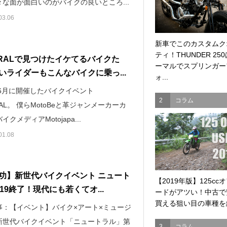
な面が面白いのがバイクの良いところ...
03.06
新車でこのカスタムク
ティ！THUNDER 25
TRALで見つけたイケてるバイクた
ーマルでスプリンガー
いライダーもこんなバイクに乗っ...
ォ...
年6月に開催したバイクイベント
2
コラム
RAL。 僕らMotoBeと革ジャンメーカーカ
クメディアMotojapa...
01.08
功】新世代バイクイベント ニュート
【2019年版】125cc
019終了！現代にも若くてオ...
ードがアツい！中古で
買える狙い目の車種を紹
事：【イベント】バイク×アート×ミュージ
新世代バイクイベント「ニュートラル」第
3
コラム