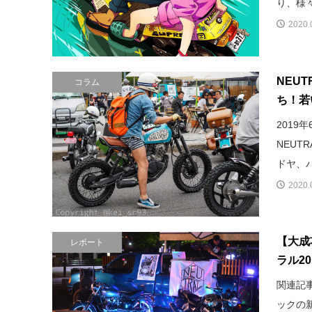
り、様々
2020.
NEU
コラム
ち！若
2019
NEUT
ドヤ、バイ
2020.
【大成
レポート
ラル2
関連記
ックの