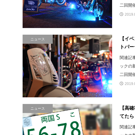
二回開催
2019.
【イベ
ニュース
トパー
関連記
ックの
二回開催
2019.
【高確
ニュース
てたら
関連記