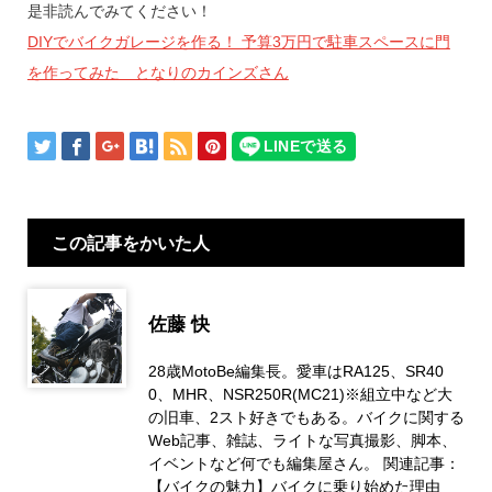
是非読んでみてください！
DIYでバイクガレージを作る！ 予算3万円で駐車スペースに門
を作ってみた となりのカインズさん
この記事をかいた人
佐藤 快
28歳MotoBe編集長。愛車はRA125、SR40
0、MHR、NSR250R(MC21)※組立中など大
の旧車、2スト好きでもある。バイクに関する
Web記事、雑誌、ライトな写真撮影、脚本、
イベントなど何でも編集屋さん。 関連記事：
【バイクの魅力】バイクに乗り始めた理由