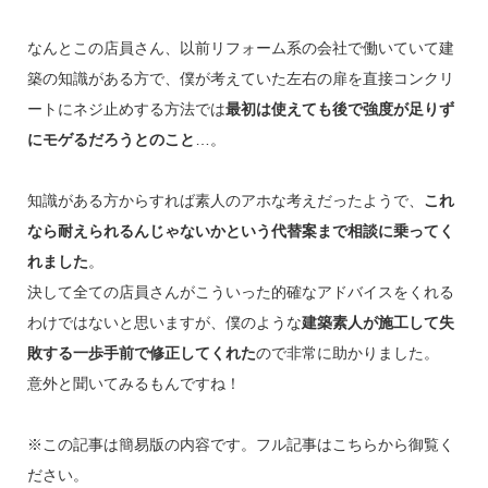
なんとこの店員さん、以前リフォーム系の会社で働いていて建
築の知識がある方で、僕が考えていた左右の扉を直接コンクリ
ートにネジ止めする方法では
最初は使えても後で強度が足りず
にモゲるだろうとのこと
…。
知識がある方からすれば素人のアホな考えだったようで、
これ
なら耐えられるんじゃないかという代替案まで相談に乗ってく
れました
。
決して全ての店員さんがこういった的確なアドバイスをくれる
わけではないと思いますが、僕のような
建築素人が施工して失
敗する一歩手前で修正してくれた
ので非常に助かりました。
意外と聞いてみるもんですね！
※この記事は簡易版の内容です。フル記事はこちらから御覧く
ださい。