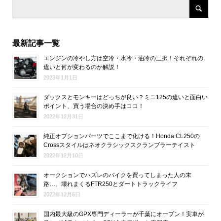
最新記事一覧
エンジンの冷やし方は空冷・水冷・油冷の三択！それぞれの
違いと何が変わるのか解説！
2023年1月1日
ダックスとモンキーはどっちが良い？ミニ125の違いと面白い
ポイント、買う場合の決め手はココ！
2022年12月31日
純正オプションパーツでここまで化ける！Honda CL250の
Crossスタイルはネオクラシックスクランブラーテイスト
2022年12月10日
オークションでハズレのバイクを買ってしまった人の末
路…。壊れまくるFTR250とダートトラックライフ
2022年12月6日
国内最大級のGPX専門ディーラーが千葉にオープン！実車が