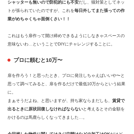
シャッターも無いので防犯的にも不安
だし、猫対策としてネッ
トが張られていたのですが、これを
毎日外してまた張っての作
業がめちゃくちゃ面倒くさい！！
これはもう扉作って開け締めできるようにしなきゃスペースの
意味ないわ…ということでDIYにチャレンジすることに。
プロに頼むと10万〜
扉を作ろう！と思ったとき、プロに発注しちゃえばいいや〜と
思って調べてみると、扉を作るだけで最低10万からという結果
に。
まぁそうだよね、と思いますが、持ち家ならまだしも、
賃貸で
出るときに原状回復しなければならない
と考えるとその金額を
かけるのは馬鹿らしくなってきました…。
今回越した物件に関してはネジ穴開けなどの加工はOK
だけど