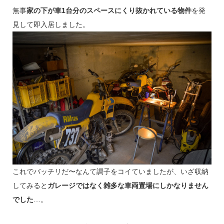
無事
家の下が車1台分のスペースにくり抜かれている物件
を発
見して即入居しました。
これでバッチリだ〜なんて調子をコイていましたが、いざ収納
してみると
ガレージではなく雑多な車両置場にしかなりません
でした
…。