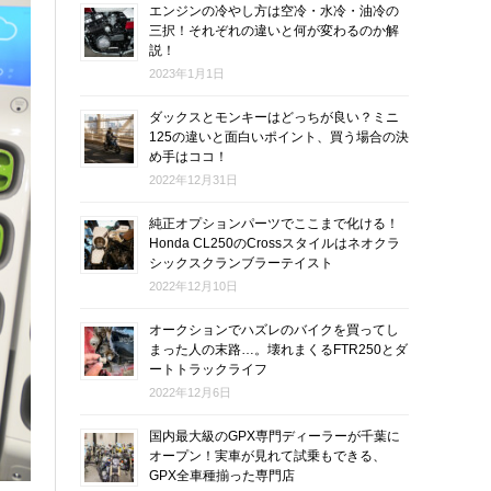
エンジンの冷やし方は空冷・水冷・油冷の
三択！それぞれの違いと何が変わるのか解
説！
2023年1月1日
ダックスとモンキーはどっちが良い？ミニ
125の違いと面白いポイント、買う場合の決
め手はココ！
2022年12月31日
純正オプションパーツでここまで化ける！
Honda CL250のCrossスタイルはネオクラ
シックスクランブラーテイスト
2022年12月10日
オークションでハズレのバイクを買ってし
まった人の末路…。壊れまくるFTR250とダ
ートトラックライフ
2022年12月6日
国内最大級のGPX専門ディーラーが千葉に
オープン！実車が見れて試乗もできる、
GPX全車種揃った専門店