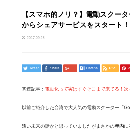
【スマホ的ノリ？】電動スクーター
からシェアサービスをスタート！
2017.09.28
Tweet
Share
+1
Hatena
RSS
P
関連記事：
電動化って実はすぐそこまで来てる！次
以前ご紹介した台湾で大人気の電動スクーター「Go
遠い未来の話かと思っていましたがまさかの
年内
に