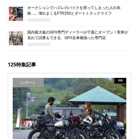
オークションでハズレのバイクを買ってしまった人の末
路…。壊れまくるFTR250とダートトラックライフ
2022年12月6日
国内最大級のGPX専門ディーラーが千葉にオープン！実車が
見れて試乗もできる、GPX全車種揃った専門店
2022年12月4日
125特集記事
PR
レポート