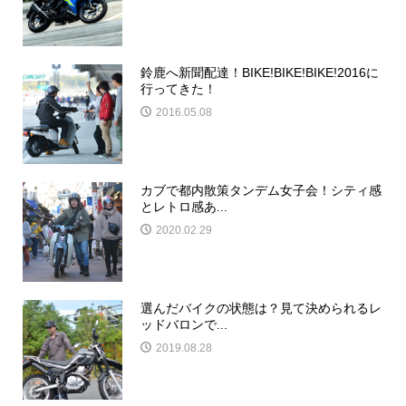
鈴鹿へ新聞配達！BIKE!BIKE!BIKE!2016に
行ってきた！
2016.05.08
カブで都内散策タンデム女子会！シティ感
とレトロ感あ...
2020.02.29
選んだバイクの状態は？見て決められるレ
ッドバロンで...
2019.08.28