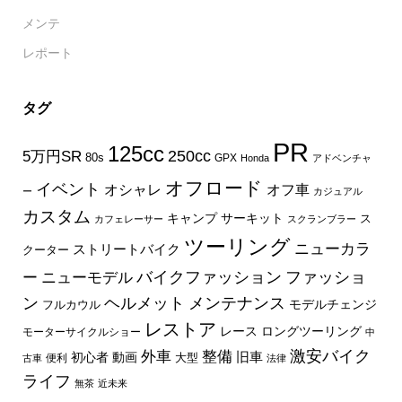
メンテ
レポート
タグ
PR
125cc
250cc
5万円SR
80s
GPX
Honda
アドベンチャ
オフロード
イベント
オフ車
オシャレ
ー
カジュアル
カスタム
キャンプ
サーキット
ス
カフェレーサー
スクランブラー
ツーリング
ニューカラ
ストリートバイク
クーター
バイクファッション
ファッショ
ー
ニューモデル
ン
ヘルメット
メンテナンス
モデルチェンジ
フルカウル
レストア
レース
ロングツーリング
モーターサイクルショー
中
外車
激安バイク
整備
旧車
初心者
動画
大型
便利
古車
法律
ライフ
無茶
近未来