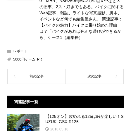
0、MHR、NSR250R(MC21)※組立中など大
の旧車、2スト好きでもある。バイクに関する
Web記事、雑誌、ライトな写真撮影、脚本、
イベントなど何でも編集屋さん。 関連記事：
【バイクの魅力】バイクに乗り始めた理由
は？「バイクがあれば色んな遊びができるか
ら」ケース1（編集長）
レポート
5000円ゲーム
,
PR
関連記事一覧
【125オン】攻めれる125は峠が楽しい！S
UZUKI GSX-R125...
2018.05.18