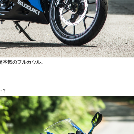
は超本気のフルカウル
。
か？