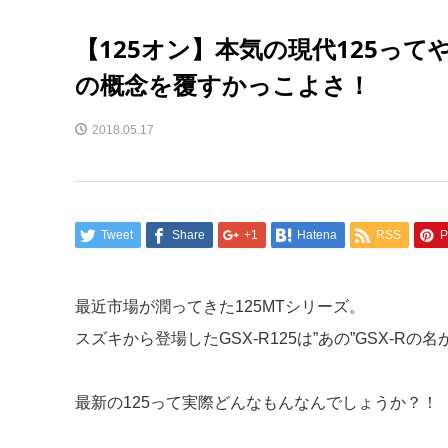
【125オン】本気の現代125ってやっ
の概念を覆すかっこよさ！
2018.05.17
Tweet
Share
+1
Hatena
RSS
P
最近市場が潤ってきた125MTシリーズ。
スズキから登場したGSX-R125は”あの”GSX-
最新の125って実際どんなもんなんでしょうか？！