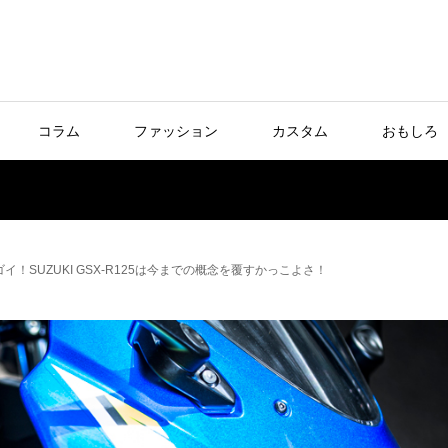
コラム
ファッション
カスタム
おもしろ
イ！SUZUKI GSX-R125は今までの概念を覆すかっこよさ！