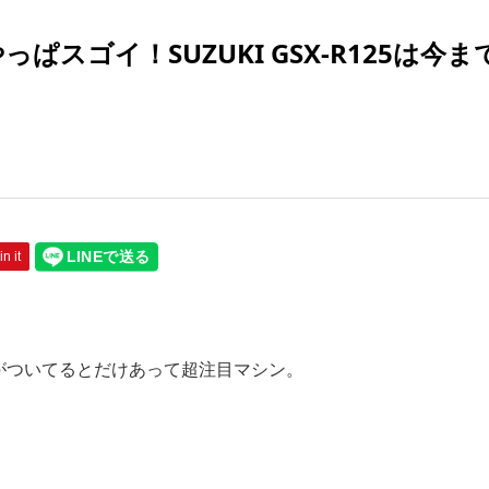
ぱスゴイ！SUZUKI GSX-R125は今ま
in it
Rの名がついてるとだけあって超注目マシン。