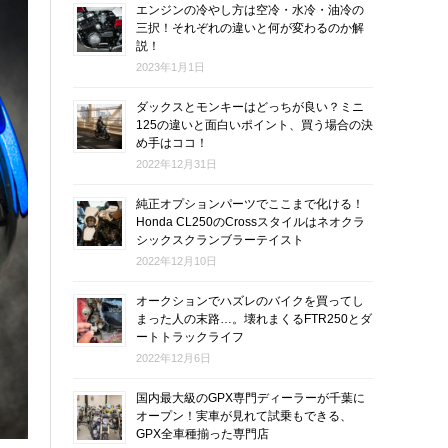
エンジンの冷やし方は空冷・水冷・油冷の
三択！それぞれの違いと何が変わるのか解
説！
2023年1月1日
ダックスとモンキーはどっちが良い？ミニ
125の違いと面白いポイント、買う場合の決
め手はココ！
2022年12月31日
純正オプションパーツでここまで化ける！
Honda CL250のCrossスタイルはネオクラ
シックスクランブラーテイスト
2022年12月10日
オークションでハズレのバイクを買ってし
まった人の末路…。壊れまくるFTR250とダ
ートトラックライフ
2022年12月6日
国内最大級のGPX専門ディーラーが千葉に
オープン！実車が見れて試乗もできる、
GPX全車種揃った専門店