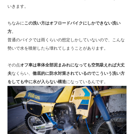
いきます。
ちなみに
この洗い方はオフロードバイクにしかできない洗い
方
。
普通のバイクでは雨くらいの想定しかしていないので、こんな
勢いで水を噴射したら壊れてしまうことがあります。
その点
オフ車は車体全部泥まみれになっても空気吸えれば大丈
夫
なくらい、
徹底的に防水対策されているのでこういう洗い方
をしても中に水が入らない構造
になっているんです。