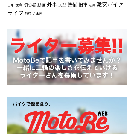
外車
激安バイク
整備
旧車
初心者
動画
大型
便利
古車
法律
ライフ
無茶
近未来