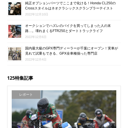
純正オプションパーツでここまで化ける！Honda CL250の
Crossスタイルはネオクラシックスクランブラーテイスト
2022年12月10日
オークションでハズレのバイクを買ってしまった人の末
路…。壊れまくるFTR250とダートトラックライフ
2022年12月6日
国内最大級のGPX専門ディーラーが千葉にオープン！実車が
見れて試乗もできる、GPX全車種揃った専門店
2022年12月4日
125特集記事
レポート