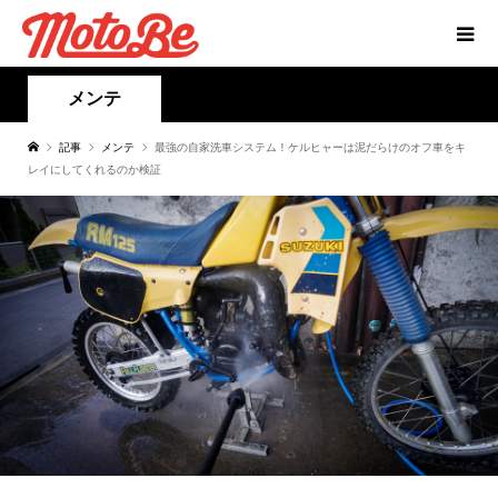
メンテ
記事
メンテ
最強の自家洗車システム！ケルヒャーは泥だらけのオフ車をキ
レイにしてくれるのか検証