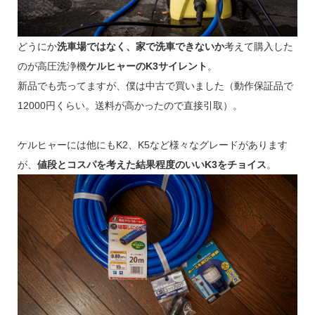
どうにか
洗車場ではなく、家で洗車できないか
考えて購入した
のが高圧洗浄機
ケルヒャーのK3サイレント
。
新品でも売ってますが、僕は中古で買いました（動作保証品で
12000円くらい。送料が高かったので直接引取）。
ケルヒャーには他にもK2、K5など様々なグレードがあります
が、
値段とコスパを考えた結果程度のいいK3をチョイス
。