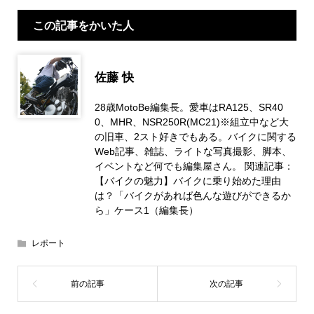
この記事をかいた人
佐藤 快
28歳MotoBe編集長。愛車はRA125、SR40
0、MHR、NSR250R(MC21)※組立中など大
の旧車、2スト好きでもある。バイクに関する
Web記事、雑誌、ライトな写真撮影、脚本、
イベントなど何でも編集屋さん。 関連記事：
【バイクの魅力】バイクに乗り始めた理由
は？「バイクがあれば色んな遊びができるか
ら」ケース1（編集長）
レポート