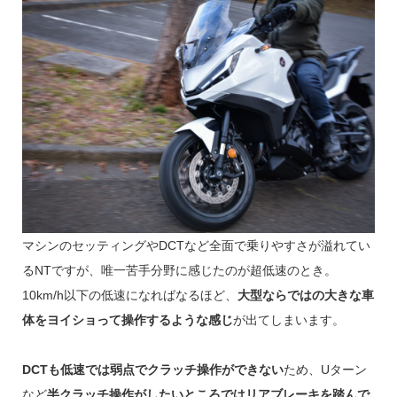
マシンのセッティングやDCTなど全面で乗りやすさが溢れてい
るNTですが、唯一苦手分野に感じたのが超低速のとき。
10km/h以下の低速になればなるほど、
大型ならではの大きな車
体をヨイショって操作するような感じ
が出てしまいます。
DCTも低速では弱点でクラッチ操作ができない
ため、Uターン
など
半クラッチ操作がしたいところではリアブレーキを踏んで