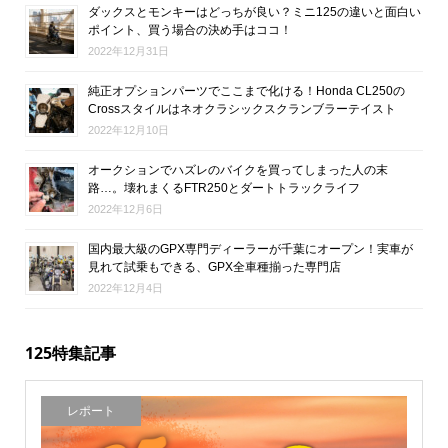
ダックスとモンキーはどっちが良い？ミニ125の違いと面白い
ポイント、買う場合の決め手はココ！
2022年12月31日
純正オプションパーツでここまで化ける！Honda CL250の
Crossスタイルはネオクラシックスクランブラーテイスト
2022年12月10日
オークションでハズレのバイクを買ってしまった人の末
路…。壊れまくるFTR250とダートトラックライフ
2022年12月6日
国内最大級のGPX専門ディーラーが千葉にオープン！実車が
見れて試乗もできる、GPX全車種揃った専門店
2022年12月4日
125特集記事
レポート