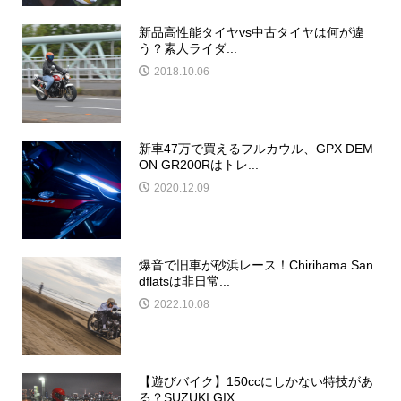
新品高性能タイヤvs中古タイヤは何が違
う？素人ライダ...
2018.10.06
新車47万で買えるフルカウル、GPX DEM
ON GR200Rはトレ...
2020.12.09
爆音で旧車が砂浜レース！Chirihama San
dflatsは非日常...
2022.10.08
【遊びバイク】150ccにしかない特技があ
る？SUZUKI GIX...