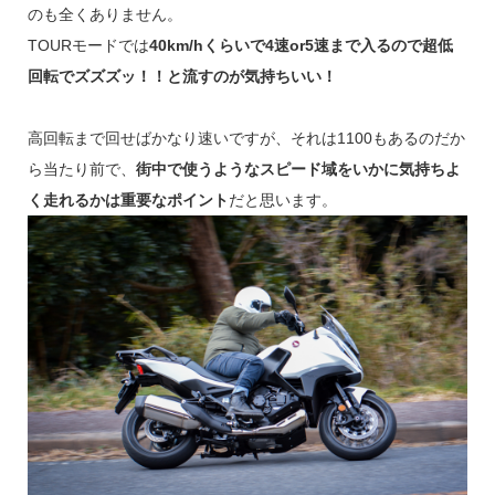
のも全くありません。
TOURモードでは
40km/hくらいで4速or5速まで入るので超低
回転でズズズッ！！と流すのが気持ちいい！
高回転まで回せばかなり速いですが、それは1100もあるのだか
ら当たり前で、
街中で使うようなスピード域をいかに気持ちよ
く走れるかは重要なポイント
だと思います。