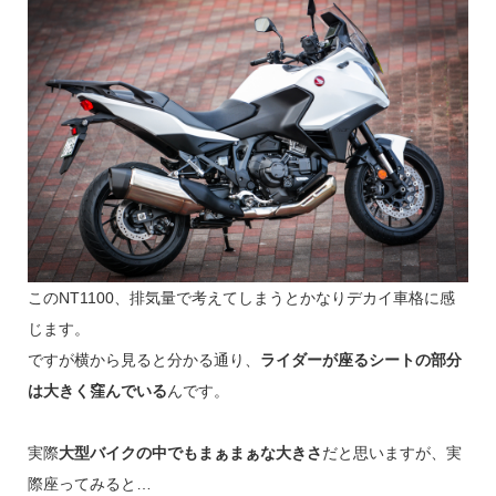
このNT1100、排気量で考えてしまうとかなりデカイ車格に感
じます。
ですが横から見ると分かる通り、
ライダーが座るシートの部分
は大きく窪んでいる
んです。
実際
大型バイクの中でもまぁまぁな大きさ
だと思いますが、実
際座ってみると…