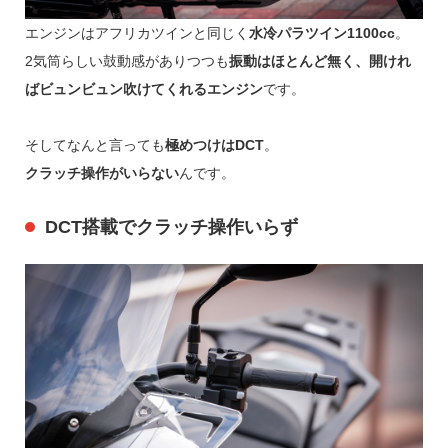
エンジンはアフリカツインと同じく
水冷パラツイン1100cc
。
2気筒らしい鼓動感がありつつも
振動はほとんど無く、開けれ
ばビュンビュン吹けてくれるエンジン
です。
そしてなんと言っても
極めつけはDCT
。
クラッチ操作がいらない
んです。
DCT搭載でクラッチ操作いらず