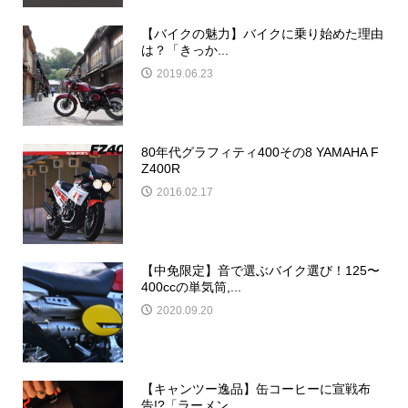
【バイクの魅力】バイクに乗り始めた理由
は？「きっか...
2019.06.23
80年代グラフィティ400その8 YAMAHA F
Z400R
2016.02.17
【中免限定】音で選ぶバイク選び！125〜
400ccの単気筒,...
2020.09.20
【キャンツー逸品】缶コーヒーに宣戦布
告!?「ラーメン...