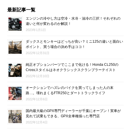
最新記事一覧
エンジンの冷やし方は空冷・水冷・油冷の三択！それぞれの
違いと何が変わるのか解説！
2023年1月1日
ダックスとモンキーはどっちが良い？ミニ125の違いと面白い
ポイント、買う場合の決め手はココ！
2022年12月31日
純正オプションパーツでここまで化ける！Honda CL250の
Crossスタイルはネオクラシックスクランブラーテイスト
2022年12月10日
オークションでハズレのバイクを買ってしまった人の末
路…。壊れまくるFTR250とダートトラックライフ
2022年12月6日
国内最大級のGPX専門ディーラーが千葉にオープン！実車が
見れて試乗もできる、GPX全車種揃った専門店
2022年12月4日