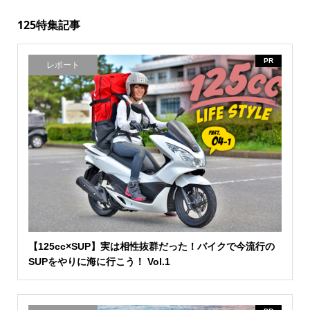
125特集記事
PR
レポート
【125cc×SUP】実は相性抜群だった！バイクで今流行の
SUPをやりに海に行こう！ Vol.1