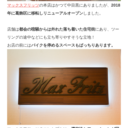
マックスフリッツ
の本店はかつて中目黒にありましたが、
2018
年に葛飾区に移転しリニューアルオープン
しました。
店舗は
都会の喧騒からは外れた落ち着いた住宅街
にあり、ツー
リングの途中などにも立ち寄りやすそうな立地！
お店の前には
バイクを停めるスペースもばっちりあります。