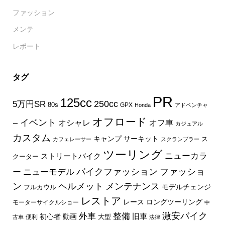
ファッション
メンテ
レポート
タグ
PR
125cc
250cc
5万円SR
80s
GPX
Honda
アドベンチャ
オフロード
イベント
オフ車
オシャレ
ー
カジュアル
カスタム
キャンプ
サーキット
ス
カフェレーサー
スクランブラー
ツーリング
ニューカラ
ストリートバイク
クーター
バイクファッション
ファッショ
ー
ニューモデル
ン
ヘルメット
メンテナンス
モデルチェンジ
フルカウル
レストア
レース
ロングツーリング
モーターサイクルショー
中
外車
激安バイク
整備
旧車
初心者
動画
大型
便利
古車
法律