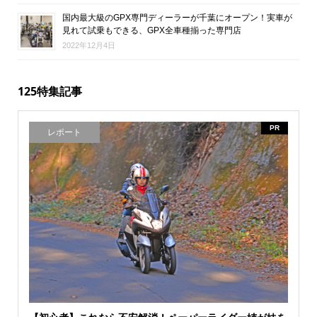
国内最大級のGPX専門ディーラーが千葉にオープン！実車が
見れて試乗もできる、GPX全車種揃った専門店
2022年12月4日
125特集記事
PR
レポート