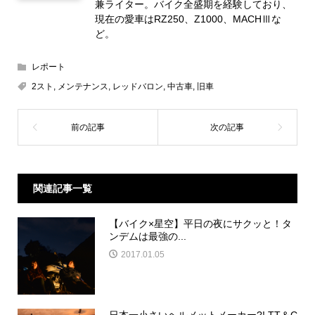
兼ライター。バイク全盛期を経験しており、
現在の愛車はRZ250、Z1000、MACHⅢな
ど。
レポート
2スト
,
メンテナンス
,
レッドバロン
,
中古車
,
旧車
関連記事一覧
【バイク×星空】平日の夜にサクッと！タ
ンデムは最強の...
2017.01.05