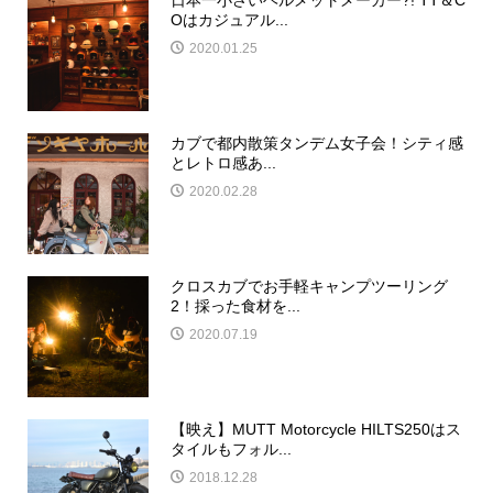
日本一小さいヘルメットメーカー?! TT＆C
Oはカジュアル...
2020.01.25
カブで都内散策タンデム女子会！シティ感
とレトロ感あ...
2020.02.28
クロスカブでお手軽キャンプツーリング
2！採った食材を...
2020.07.19
【映え】MUTT Motorcycle HILTS250はス
タイルもフォル...
2018.12.28