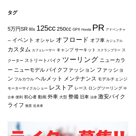
タグ
PR
125cc
250cc
5万円SR
80s
GPX
Honda
アドベンチャ
オフロード
イベント
オフ車
オシャレ
ー
カジュアル
カスタム
キャンプ
サーキット
ス
カフェレーサー
スクランブラー
ツーリング
ニューカラ
ストリートバイク
クーター
バイクファッション
ファッショ
ー
ニューモデル
ン
ヘルメット
メンテナンス
モデルチェンジ
フルカウル
レストア
レース
ロングツーリング
モーターサイクルショー
中
外車
激安バイク
整備
旧車
初心者
動画
大型
便利
古車
法律
ライフ
無茶
近未来