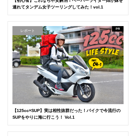
【初心者】これなら不安解消！ペーパーライダー姉が妹を
連れてタンデム女子ツーリングしてみた！vol.1
PR
レポート
【125cc×SUP】実は相性抜群だった！バイクで今流行の
SUPをやりに海に行こう！ Vol.1