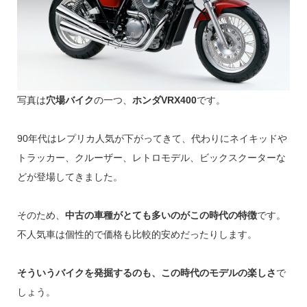
写真は
穴場バイク
の一つ、
ホンダVRX400
です。
90年代はレプリカ人気が下がってきて、代わりにネイキッドや
トラッカー、クルーザー、レトロモデル、ビックスクーターな
どが登場してきました。
そのため、
中古の車種がとても多いのがこの時代の特徴
です。
不人気車は個性的で価格も比較的安めだったりします。
そういうバイクを発掘するのも、この時代のモデルの楽しさ
で
しょう。