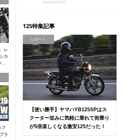
2022年12月4日
125特集記事
レポート
、レ
シカ
..
【使い勝手】ヤマハYB125SPはス
クーター並みに気軽に乗れて街乗り
が5倍楽しくなる激安125だった！
カフ
ブラ