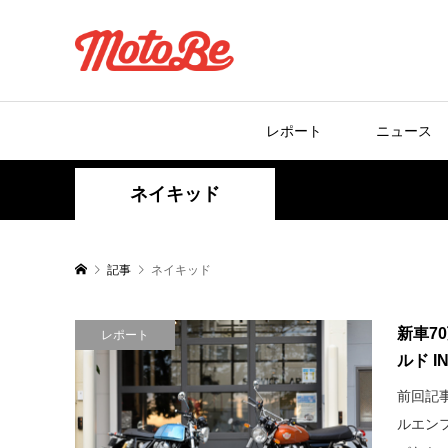
レポート
ニュース
ネイキッド
記事
ネイキッド
新車7
レポート
ルド I
前回記
ルエン