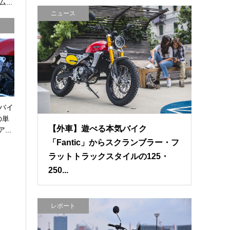
...
ニュース
バイ
の単
【外車】遊べる本気バイク
...
「Fantic」からスクランブラー・フ
ラットトラックスタイルの125・
250...
レポート