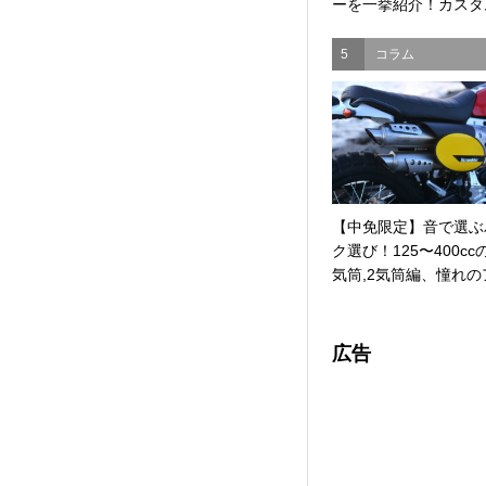
ーを一挙紹介！カスタム
5
コラム
【中免限定】音で選ぶ
ク選び！125〜400cc
気筒,2気筒編、憧れのア
広告