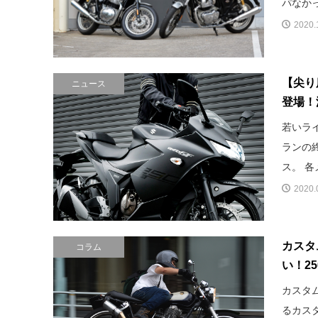
パなかっ
2020.
【尖り度
ニュース
登場！
若いラ
ランの
ス。 各
2020.
カスタ
コラム
い！25
カスタ
るカス