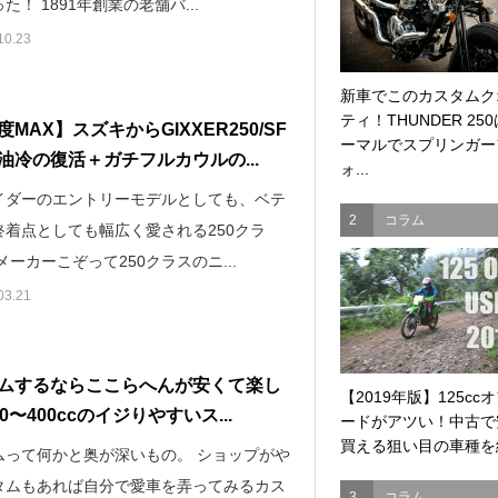
た！ 1891年創業の老舗バ...
10.23
新車でこのカスタムク
ティ！THUNDER 25
MAX】スズキからGIXXER250/SF
ーマルでスプリンガー
油冷の復活＋ガチフルカウルの...
ォ...
イダーのエントリーモデルとしても、ベテ
2
コラム
終着点としても幅広く愛される250クラ
メーカーこぞって250クラスのニ...
03.21
ムするならここらへんが安くて楽し
【2019年版】125cc
0〜400ccのイジりやすいス...
ードがアツい！中古で
買える狙い目の車種を紹
ムって何かと奥が深いもの。 ショップがや
タムもあれば自分で愛車を弄ってみるカス
3
コラム