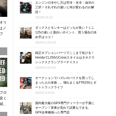
エンジンの冷やし方は空冷・水冷・油冷の
三択！それぞれの違いと何が変わるのか解
説！
2023年1月1日
オリ
0はノ
ダックスとモンキーはどっちが良い？ミニ
125の違いと面白いポイント、買う場合の決
フ
め手はココ！
2022年12月31日
純正オプションパーツでここまで化ける！
Honda CL250のCrossスタイルはネオクラ
シックスクランブラーテイスト
2022年12月10日
オークションでハズレのバイクを買ってし
まった人の末路…。壊れまくるFTR250とダ
ートトラックライフ
オフロ
2022年12月6日
安く
国内最大級のGPX専門ディーラーが千葉に
...
オープン！実車が見れて試乗もできる、
GPX全車種揃った専門店