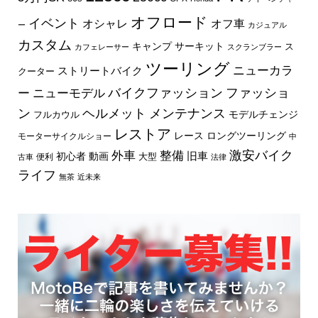
オフロード
イベント
オフ車
オシャレ
ー
カジュアル
カスタム
キャンプ
サーキット
ス
カフェレーサー
スクランブラー
ツーリング
ニューカラ
ストリートバイク
クーター
バイクファッション
ファッショ
ー
ニューモデル
ン
ヘルメット
メンテナンス
モデルチェンジ
フルカウル
レストア
レース
ロングツーリング
モーターサイクルショー
中
外車
激安バイク
整備
旧車
初心者
動画
大型
便利
古車
法律
ライフ
無茶
近未来