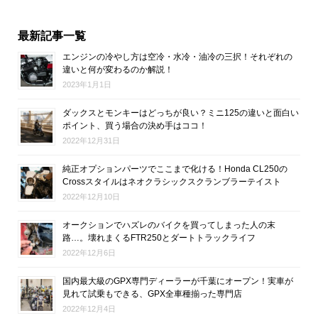
最新記事一覧
エンジンの冷やし方は空冷・水冷・油冷の三択！それぞれの
違いと何が変わるのか解説！
2023年1月1日
ダックスとモンキーはどっちが良い？ミニ125の違いと面白い
ポイント、買う場合の決め手はココ！
2022年12月31日
純正オプションパーツでここまで化ける！Honda CL250の
Crossスタイルはネオクラシックスクランブラーテイスト
2022年12月10日
オークションでハズレのバイクを買ってしまった人の末
路…。壊れまくるFTR250とダートトラックライフ
2022年12月6日
国内最大級のGPX専門ディーラーが千葉にオープン！実車が
見れて試乗もできる、GPX全車種揃った専門店
2022年12月4日