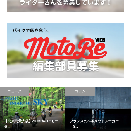
コラム
レポート
フランスのヘルメットメーカー
【外車入門】BMW G310Rは普段使
「S...
い...