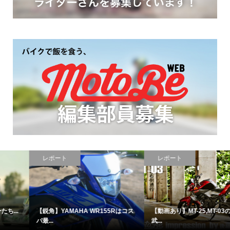
レポート
レポート
【鋭角】YAMAHA WR155Rはコス
【動画あり】MT-25,MT-03の後藤
パ最...
武...