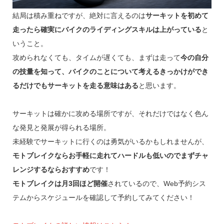
結局は積み重ねですが、絶対に言えるのは
サーキットを初めて
走ったら確実にバイクのライディングスキルは上がっている
と
いうこと。
攻められなくても、タイムが遅くても、まずは走って
今の自分
の技量を知って、バイクのことについて考えるきっかけができ
るだけでもサーキットを走る意味はある
と思います。
サーキットは確かに攻める場所ですが、それだけではなく色ん
な発見と発展が得られる場所。
未経験でサーキットに行くのは勇気がいるかもしれませんが、
モトブレイクならお手軽に走れてハードルも低いのでまずチャ
レンジするならおすすめ
です！
モトブレイクは月3回ほど開催
されているので、Web予約シス
テムからスケジュールを確認して予約してみてください！