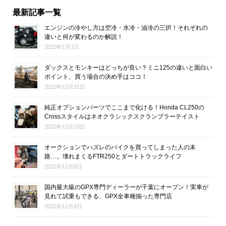
最新記事一覧
エンジンの冷やし方は空冷・水冷・油冷の三択！それぞれの
違いと何が変わるのか解説！
2023年1月1日
ダックスとモンキーはどっちが良い？ミニ125の違いと面白い
ポイント、買う場合の決め手はココ！
2022年12月31日
純正オプションパーツでここまで化ける！Honda CL250の
Crossスタイルはネオクラシックスクランブラーテイスト
2022年12月10日
オークションでハズレのバイクを買ってしまった人の末
路…。壊れまくるFTR250とダートトラックライフ
2022年12月6日
国内最大級のGPX専門ディーラーが千葉にオープン！実車が
見れて試乗もできる、GPX全車種揃った専門店
2022年12月4日