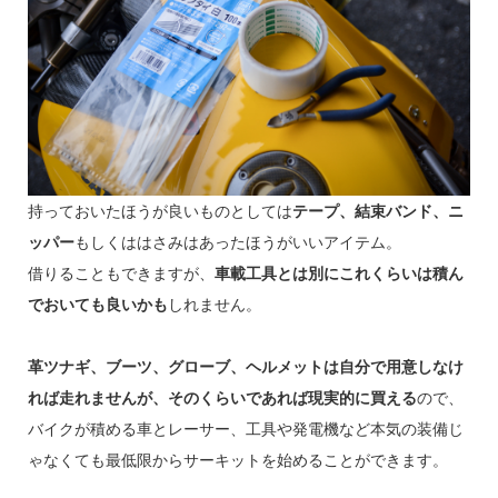
持っておいたほうが良いものとしては
テープ、結束バンド、ニ
ッパー
もしくははさみはあったほうがいいアイテム。
借りることもできますが、
車載工具とは別にこれくらいは積ん
でおいても良いかも
しれません。
革ツナギ、ブーツ、グローブ、ヘルメットは自分で用意しなけ
れば走れませんが、そのくらいであれば現実的に買える
ので、
バイクが積める車とレーサー、工具や発電機など本気の装備じ
ゃなくても最低限からサーキットを始めることができます。