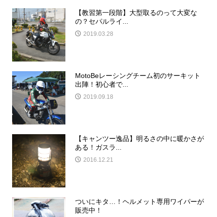
【教習第一段階】大型取るのって大変な
の？セパルライ...
2019.03.28
MotoBeレーシングチーム初のサーキット
出陣！初心者で...
2019.09.18
【キャンツー逸品】明るさの中に暖かさが
ある！ガスラ...
2016.12.21
ついにキタ…！ヘルメット専用ワイパーが
販売中！