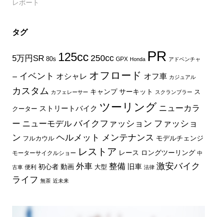
レポート
タグ
PR
125cc
250cc
5万円SR
80s
GPX
Honda
アドベンチャ
オフロード
イベント
オフ車
オシャレ
ー
カジュアル
カスタム
キャンプ
サーキット
ス
カフェレーサー
スクランブラー
ツーリング
ニューカラ
ストリートバイク
クーター
バイクファッション
ファッショ
ー
ニューモデル
ン
ヘルメット
メンテナンス
モデルチェンジ
フルカウル
レストア
レース
ロングツーリング
モーターサイクルショー
中
外車
激安バイク
整備
旧車
初心者
動画
大型
便利
古車
法律
ライフ
無茶
近未来