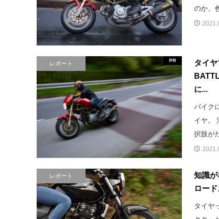
のか、色
2021.
PR
タイヤ
レポート
BAT
に...
バイク
イヤ。
択肢がた
2021.
知識が
レポート
ロード
タイヤ