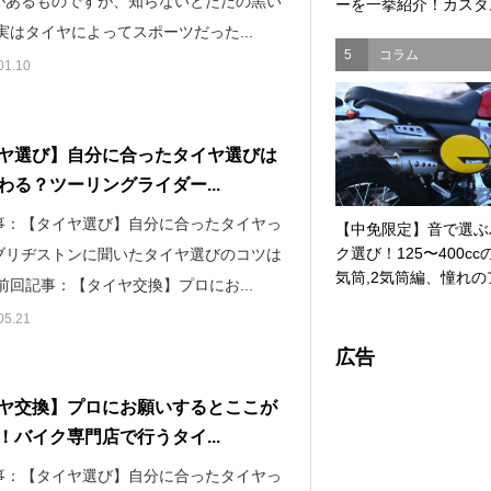
があるものですが、知らないとただの黒い
ーを一挙紹介！カスタム
実はタイヤによってスポーツだった...
5
コラム
01.10
ヤ選び】自分に合ったタイヤ選びは
わる？ツーリングライダー...
事：【タイヤ選び】自分に合ったタイヤっ
【中免限定】音で選ぶ
ク選び！125〜400cc
ブリヂストンに聞いたタイヤ選びのコツは
気筒,2気筒編、憧れのア
前回記事：【タイヤ交換】プロにお...
05.21
広告
ヤ交換】プロにお願いするとここが
！バイク専門店で行うタイ...
事：【タイヤ選び】自分に合ったタイヤっ