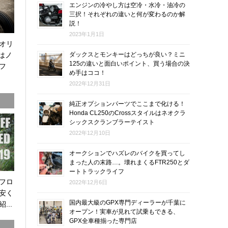
エンジンの冷やし方は空冷・水冷・油冷の
三択！それぞれの違いと何が変わるのか解
説！
2023年1月1日
オリ
0はノ
ダックスとモンキーはどっちが良い？ミニ
125の違いと面白いポイント、買う場合の決
フ
め手はココ！
2022年12月31日
純正オプションパーツでここまで化ける！
Honda CL250のCrossスタイルはネオクラ
シックスクランブラーテイスト
2022年12月10日
オークションでハズレのバイクを買ってし
まった人の末路…。壊れまくるFTR250とダ
ートトラックライフ
オフロ
2022年12月6日
安く
国内最大級のGPX専門ディーラーが千葉に
...
オープン！実車が見れて試乗もできる、
GPX全車種揃った専門店