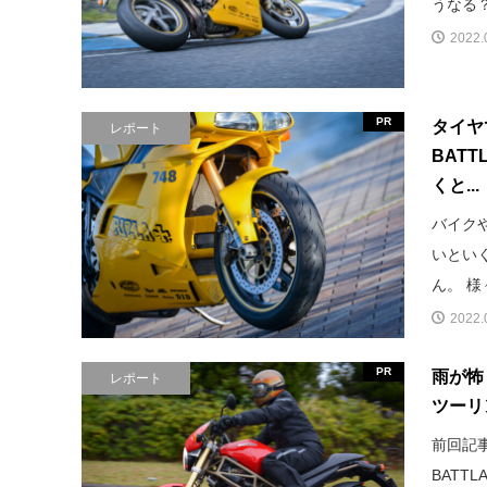
うなる？
2022.
PR
タイヤ
レポート
BAT
くと...
バイク
いとい
ん。 様
2022.
PR
雨が怖
レポート
ツーリ
前回記
BATT