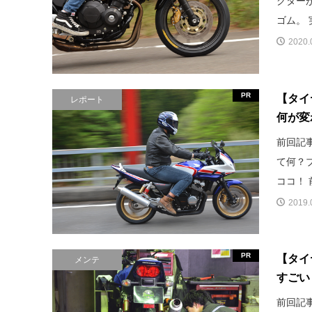
クター
ゴム。 
2020.
PR
【タイ
レポート
何が変
前回記
て何？
ココ！ 
2019.
PR
【タイ
メンテ
すごい
前回記