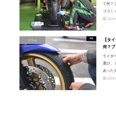
て何？
ココ！ 
2019.
PR
【タイ
コラム
何？ブ
ライダ
選び。
あったタ
2019.