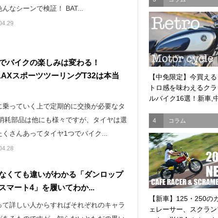
んなシーンで検証！ BAT...
04.29
でバイクの楽しみは変わる！
TLAXスポーツツーリングT32は本当
【中免限定】今買える
トロ感を味わえるクラ
ルバイク16選！新車,中.
に乗っていく上で定期的に交換が必要なタ
 消耗部品は他にも様々ですが、タイヤは選
4
コラム
くさんあってタイヤ1つでバイク...
04.28
なくても違いがわかる「ダンロップ
スマート4」を履いてわか...
【新車】125・250の
って詳しい人からすればそれぞれのキャラ
ェレーサー、スクラン