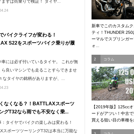
まずは街乗りで検証！ タイヤ...
04.24
新車でこのカスタムク
ティ！THUNDER 25
でバイクライフが変わる！
ーマルでスプリンガー
TLAX S22をスポーツバイク乗りが履
ォ...
2
コラム
や車には必ず付いているタイヤ。 これが無
くら良いマシンでも走ることすらできませ
々なタイヤの銘柄がありますが、...
04.23
くなくなる？！BATTLAXスポーツ
【2019年版】125cc
ングT32なら雨でも不安なく乗...
ードがアツい！中古で
買える狙い目の車種を紹
事：タイヤでバイクの楽しみは変わる！
LAXスポーツツーリングT32は本当に万能な
3
コラム