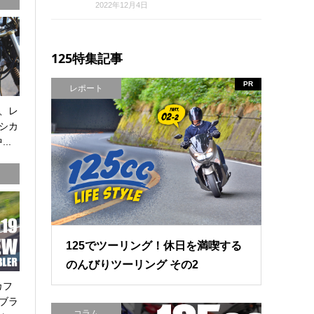
2022年12月4日
125特集記事
PR
レポート
、レ
シカ
..
125でツーリング！休日を満喫する
のんびりツーリング その2
カフ
ブラ
コラム