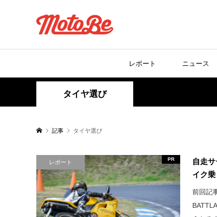
レポート
ニュース
タイヤ選び
記事
タイヤ選び
PR
自走サ
レポート
イク乗り
前回記
BATT