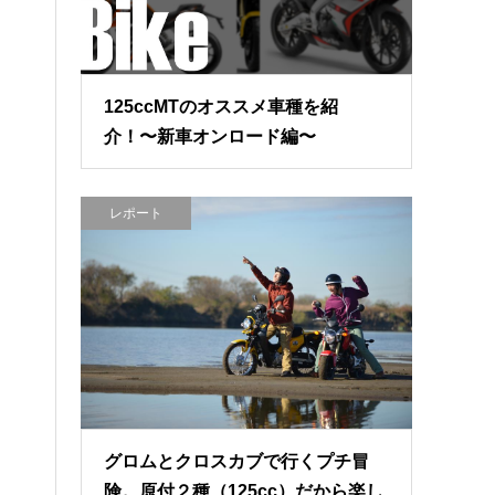
125ccMTのオススメ車種を紹
介！〜新車オンロード編〜
レポート
グロムとクロスカブで行くプチ冒
険。原付２種（125cc）だから楽し