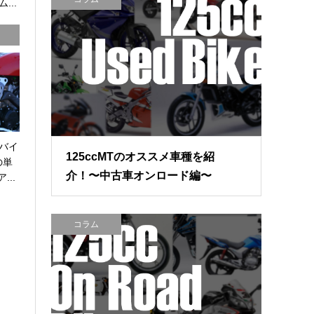
...
バイ
125ccMTのオススメ車種を紹
の単
介！〜中古車オンロード編〜
...
コラム