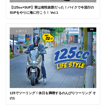
【125cc×SUP】実は相性抜群だった！バイクで今流行の
SUPをやりに海に行こう！ Vol.1
PR
レポート
125でツーリング！休日を満喫するのんびりツーリング そ
の1