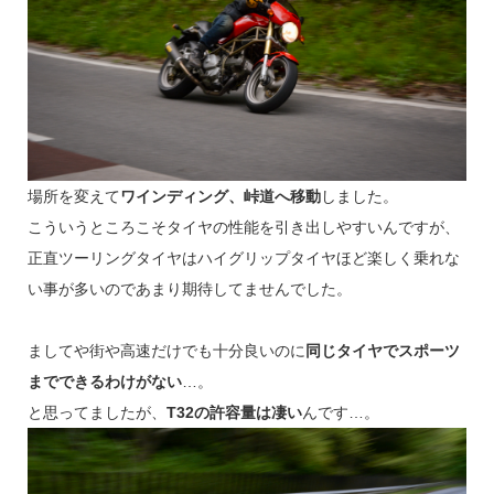
場所を変えて
ワインディング、峠道へ移動
しました。
こういうところこそタイヤの性能を引き出しやすいんですが、
正直ツーリングタイヤはハイグリップタイヤほど楽しく乗れな
い事が多いのであまり期待してませんでした。
ましてや街や高速だけでも十分良いのに
同じタイヤでスポーツ
までできるわけがない
…。
と思ってましたが、
T32の許容量は凄い
んです…。