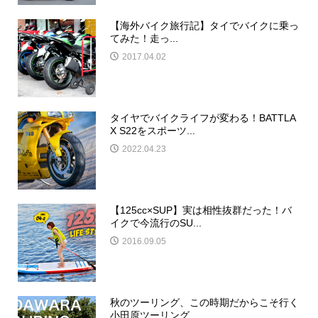
【海外バイク旅行記】タイでバイクに乗っ
てみた！走っ...
2017.04.02
タイヤでバイクライフが変わる！BATTLA
X S22をスポーツ...
2022.04.23
【125cc×SUP】実は相性抜群だった！バ
イクで今流行のSU...
2016.09.05
秋のツーリング、この時期だからこそ行く
小田原ツーリング