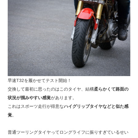
早速T32を履かせてテスト開始！
交換して最初に思ったのはこのタイヤ、結構
柔らかくて路面の
状況が掴みやすい感覚
があります。
これはスポーツ走行が得意な
ハイグリップタイヤなどと似た感
覚
。
普通ツーリングタイヤってロングライフに振りすぎているせい