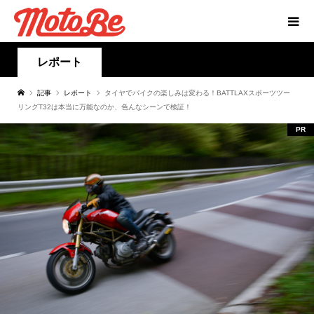
レポート
記事
レポート
タイヤでバイクの楽しみは変わる！BATTLAXスポーツツー
リングT32は本当に万能なのか、色んなシーンで検証！
PR