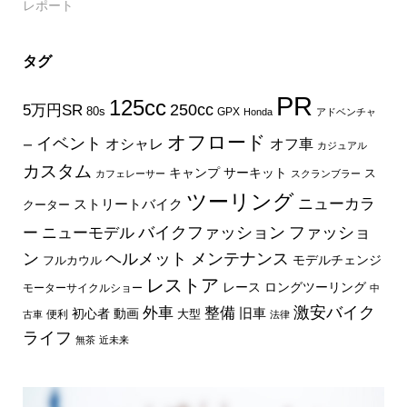
レポート
タグ
PR
125cc
250cc
5万円SR
80s
GPX
Honda
アドベンチャ
オフロード
イベント
オフ車
オシャレ
ー
カジュアル
カスタム
キャンプ
サーキット
ス
カフェレーサー
スクランブラー
ツーリング
ニューカラ
ストリートバイク
クーター
バイクファッション
ファッショ
ー
ニューモデル
ン
ヘルメット
メンテナンス
モデルチェンジ
フルカウル
レストア
レース
ロングツーリング
モーターサイクルショー
中
外車
激安バイク
整備
旧車
初心者
動画
大型
便利
古車
法律
ライフ
無茶
近未来