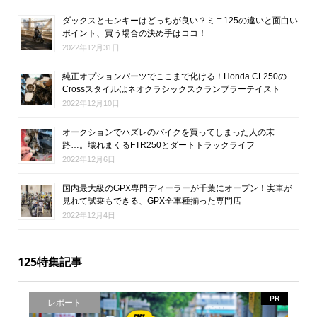
ダックスとモンキーはどっちが良い？ミニ125の違いと面白い
ポイント、買う場合の決め手はココ！
2022年12月31日
純正オプションパーツでここまで化ける！Honda CL250の
Crossスタイルはネオクラシックスクランブラーテイスト
2022年12月10日
オークションでハズレのバイクを買ってしまった人の末
路…。壊れまくるFTR250とダートトラックライフ
2022年12月6日
国内最大級のGPX専門ディーラーが千葉にオープン！実車が
見れて試乗もできる、GPX全車種揃った専門店
2022年12月4日
125特集記事
PR
レポート