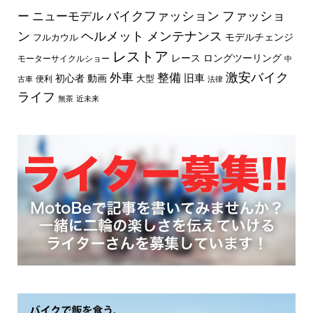
バイクファッション
ファッショ
ー
ニューモデル
ン
ヘルメット
メンテナンス
モデルチェンジ
フルカウル
レストア
レース
ロングツーリング
モーターサイクルショー
中
外車
激安バイク
整備
旧車
初心者
動画
大型
便利
古車
法律
ライフ
無茶
近未来