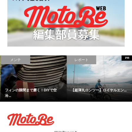
PR
メンテ
レポート
フィンの隙間まで磨く！DIYで空
【超弾丸ロンツー】ロイヤルエン...
冷...