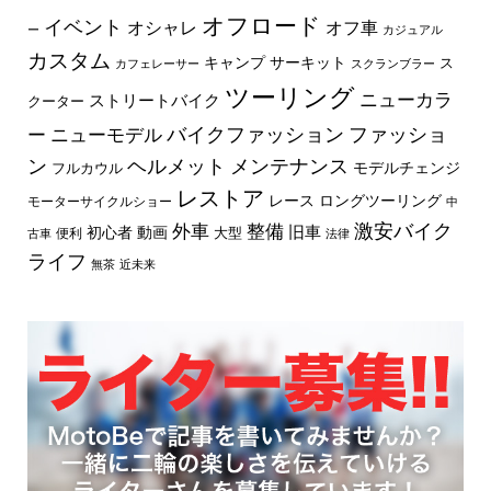
オフロード
イベント
オフ車
オシャレ
ー
カジュアル
カスタム
キャンプ
サーキット
ス
カフェレーサー
スクランブラー
ツーリング
ニューカラ
ストリートバイク
クーター
バイクファッション
ファッショ
ー
ニューモデル
ン
ヘルメット
メンテナンス
モデルチェンジ
フルカウル
レストア
レース
ロングツーリング
モーターサイクルショー
中
外車
激安バイク
整備
旧車
初心者
動画
大型
便利
古車
法律
ライフ
無茶
近未来