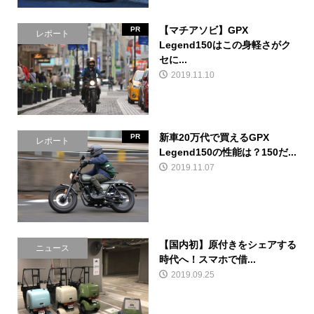
【マチアソビ】GPX
PR
レポート
Legend150はこの身軽さがク
セに...
2019.11.10
新車20万代で買えるGPX
PR
レポート
Legend150の性能は？150だ...
2019.11.07
【国内初】原付きをシェアする
ニュース
時代へ！スマホで借...
2019.09.25