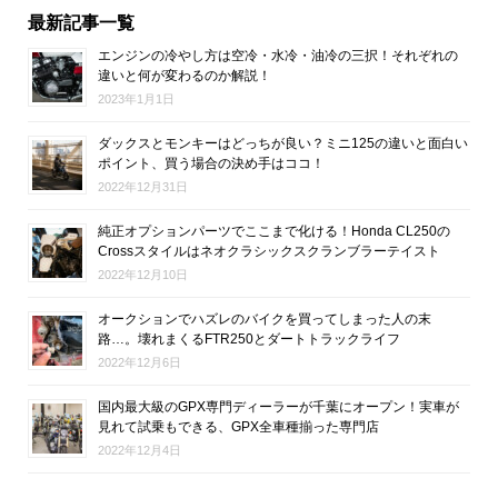
最新記事一覧
エンジンの冷やし方は空冷・水冷・油冷の三択！それぞれの
違いと何が変わるのか解説！
2023年1月1日
ダックスとモンキーはどっちが良い？ミニ125の違いと面白い
ポイント、買う場合の決め手はココ！
2022年12月31日
純正オプションパーツでここまで化ける！Honda CL250の
Crossスタイルはネオクラシックスクランブラーテイスト
2022年12月10日
オークションでハズレのバイクを買ってしまった人の末
路…。壊れまくるFTR250とダートトラックライフ
2022年12月6日
国内最大級のGPX専門ディーラーが千葉にオープン！実車が
見れて試乗もできる、GPX全車種揃った専門店
2022年12月4日