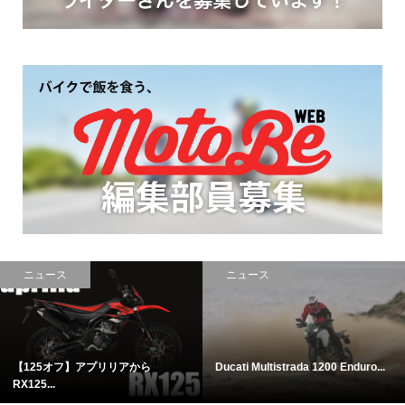
ニュース
ニュース
125オフ】アプリリアから
Ducati Multistrada 1200 Enduro...
【
25...