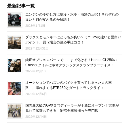
最新記事一覧
エンジンの冷やし方は空冷・水冷・油冷の三択！それぞれの
違いと何が変わるのか解説！
2023年1月1日
ダックスとモンキーはどっちが良い？ミニ125の違いと面白い
ポイント、買う場合の決め手はココ！
2022年12月31日
純正オプションパーツでここまで化ける！Honda CL250の
Crossスタイルはネオクラシックスクランブラーテイスト
2022年12月10日
オークションでハズレのバイクを買ってしまった人の末
路…。壊れまくるFTR250とダートトラックライフ
2022年12月6日
国内最大級のGPX専門ディーラーが千葉にオープン！実車が
見れて試乗もできる、GPX全車種揃った専門店
2022年12月4日