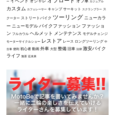
オフロード
イベント
オフ車
オシャレ
ー
カジュアル
カスタム
キャンプ
サーキット
ス
カフェレーサー
スクランブラー
ツーリング
ニューカラ
ストリートバイク
クーター
バイクファッション
ファッショ
ー
ニューモデル
ン
ヘルメット
メンテナンス
モデルチェンジ
フルカウル
レストア
レース
ロングツーリング
モーターサイクルショー
中
外車
激安バイク
整備
旧車
初心者
動画
大型
便利
古車
法律
ライフ
無茶
近未来