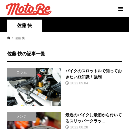
佐藤 快
佐藤 快
佐藤 快の記事一覧
バイクのスロットルで知ってお
コラム
きたい豆知識！強制...
2022.09.04
最近のバイクに最初から付いて
メンテ
るスリッパークラッ...
2022.08.28