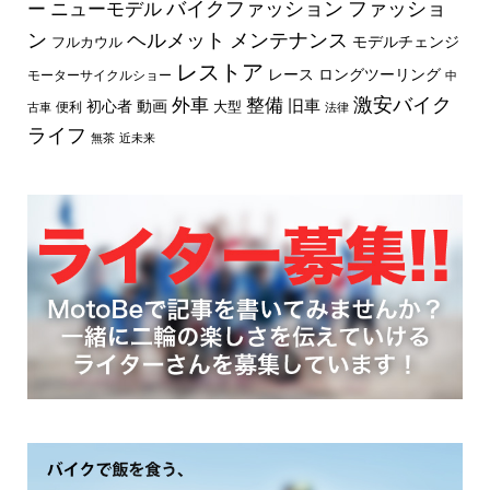
バイクファッション
ファッショ
ー
ニューモデル
ン
ヘルメット
メンテナンス
モデルチェンジ
フルカウル
レストア
レース
ロングツーリング
モーターサイクルショー
中
外車
激安バイク
整備
旧車
初心者
動画
大型
便利
古車
法律
ライフ
無茶
近未来