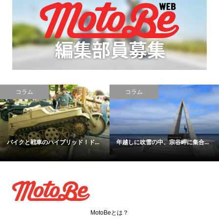
コラム
コラム
..
バイク系LINEスタンプまとめ！
【復活したら絶対に面白い絶版車.
MotoBeとは？