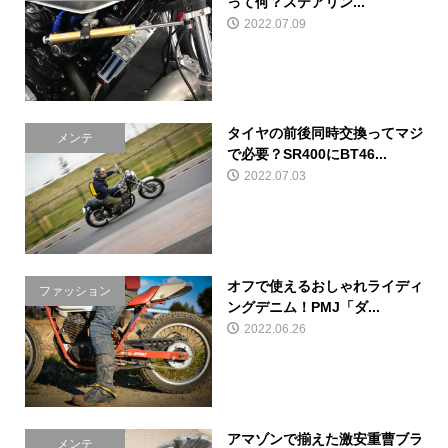
って何？ステアリン...
2022.07.09
タイヤの前後同時交換ってマジ
メンテ
で必要？SR400にBT46...
2022.07.03
オフで使えるおしゃれライディ
ファッション
ングデニム！PMJ「ダ...
2022.06.26
アマゾンで揃えた激安重曹ブラ
メンテ