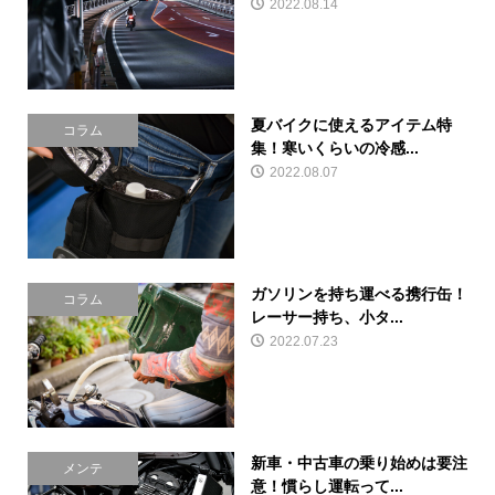
2022.08.14
夏バイクに使えるアイテム特
コラム
集！寒いくらいの冷感...
2022.08.07
ガソリンを持ち運べる携行缶！
コラム
レーサー持ち、小タ...
2022.07.23
新車・中古車の乗り始めは要注
メンテ
意！慣らし運転って...