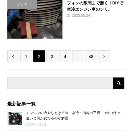
フィンの隙間まで磨く！DIYで
メンテ
空冷エンジン車のシリ...
2022.05.24
1
2
3
4
…
48


最新記事一覧
エンジンの冷やし方は空冷・水冷・油冷の三択！それぞれの
違いと何が変わるのか解説！
2023年1月1日