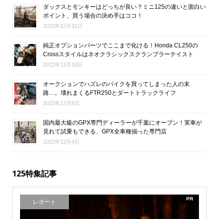
ダックスとモンキーはどっちが良い？ミニ125の違いと面白い
ポイント、買う場合の決め手はココ！
2022年12月31日
純正オプションパーツでここまで化ける！Honda CL250の
Crossスタイルはネオクラシックスクランブラーテイスト
2022年12月10日
オークションでハズレのバイクを買ってしまった人の末
路…。壊れまくるFTR250とダートトラックライフ
2022年12月6日
国内最大級のGPX専門ディーラーが千葉にオープン！実車が
見れて試乗もできる、GPX全車種揃った専門店
2022年12月4日
125特集記事
PR
レポート