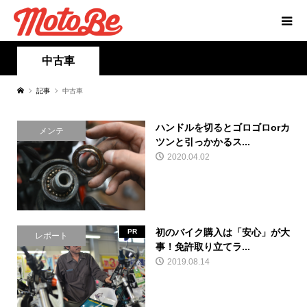
中古車
記事
中古車
ハンドルを切るとゴロゴロorカ
メンテ
ツンと引っかかるス...
2020.04.02
初のバイク購入は「安心」が大
PR
レポート
事！免許取り立てラ...
2019.08.14