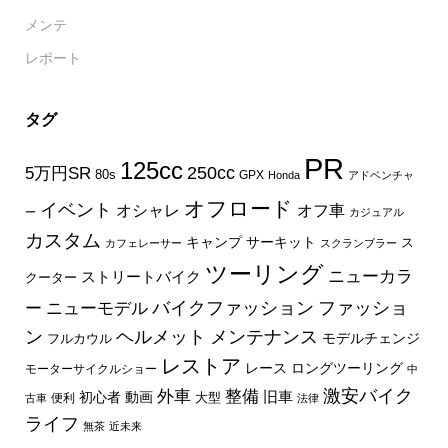
メンテ
レポート
タグ
PR
125cc
250cc
5万円SR
80s
GPX
Honda
アドベンチャ
オフロード
イベント
オフ車
オシャレ
ー
カジュアル
カスタム
キャンプ
サーキット
ス
カフェレーサー
スクランブラー
ツーリング
ニューカラ
ストリートバイク
クーター
バイクファッション
ファッショ
ー
ニューモデル
ン
ヘルメット
メンテナンス
モデルチェンジ
フルカウル
レストア
レース
ロングツーリング
モーターサイクルショー
中
外車
激安バイク
整備
旧車
初心者
動画
大型
便利
古車
法律
ライフ
無茶
近未来