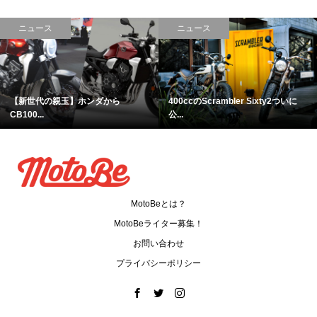
コラム
おもしろ
ixty2ついに
夏バイクに使えるアイテム特集！...
【暇つぶし】世界に一個だ
MotoBeとは？
MotoBeライター募集！
お問い合わせ
プライバシーポリシー