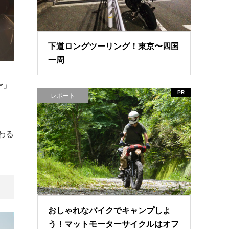
下道ロングツーリング！東京〜四国
一周
〜
」
PR
レポート
わる
おしゃれなバイクでキャンプしよ
う！マットモーターサイクルはオフ