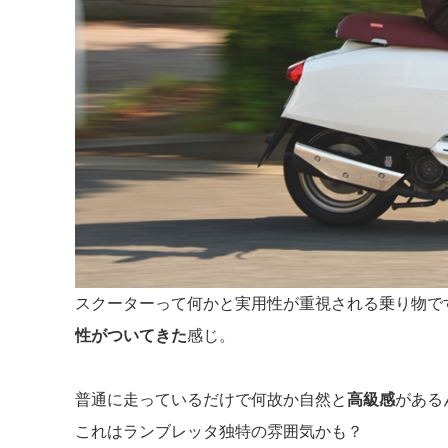
スクーターって何かと実用性が重視される乗り物で
性がついてきた
感じ。
普通に走っているだけで何故か自然と
高級感
がある
これはランブレッタ独特の雰囲気かも？