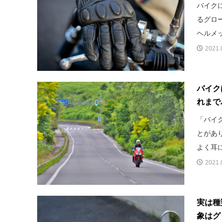
バイク
るグロ
ヘルメッ
2021.
バイク
れまで
「バイ
とがあ
よく耳に
2021.
実は種
象はグ