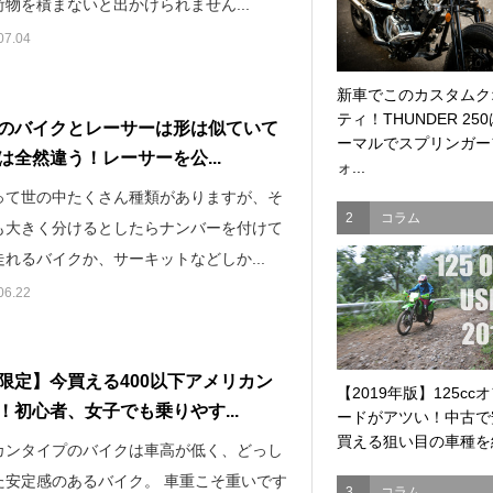
物を積まないと出かけられません...
07.04
新車でこのカスタムク
ティ！THUNDER 25
のバイクとレーサーは形は似ていて
ーマルでスプリンガー
は全然違う！レーサーを公...
ォ...
って世の中たくさん種類がありますが、そ
2
コラム
も大きく分けるとしたらナンバーを付けて
れるバイクか、サーキットなどしか...
06.22
限定】今買える400以下アメリカン
【2019年版】125cc
！初心者、女子でも乗りやす...
ードがアツい！中古で
買える狙い目の車種を紹
カンタイプのバイクは車高が低く、どっし
た安定感のあるバイク。 車重こそ重いです
3
コラム