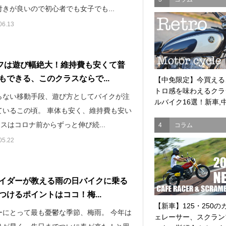
きが良いので初心者でも女子でも...
06.13
オフは遊び幅絶大！維持費も安くて普
もできる、このクラスならで...
【中免限定】今買える
トロ感を味わえるクラ
らない移動手段、遊び方としてバイクが注
ルバイク16選！新車,中.
ているこの頃。 車体も安く、維持費も安い
ラスはコロナ前からずっと伸び続...
4
コラム
05.22
イダーが教える雨の日バイクに乗る
つけるポイントはココ！梅...
【新車】125・250の
ーにとって最も憂鬱な季節、梅雨。 今年は
ェレーサー、スクラン