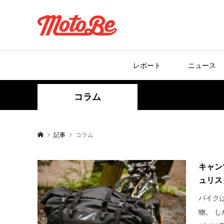
レポート
ニュース
コラム
記事
コラム
キャン
ュリス
バイク
物。 