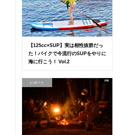
【125cc×SUP】実は相性抜群だっ
た！バイクで今流行のSUPをやりに
海に行こう！ Vol.2
PR
レポート