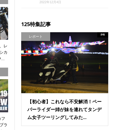
2022年12月4日
125特集記事
PR
レポート
、レ
シカ
..
【初心者】これなら不安解消！ペー
パーライダー姉が妹を連れてタンデ
ム女子ツーリングしてみた...
カフ
ブラ