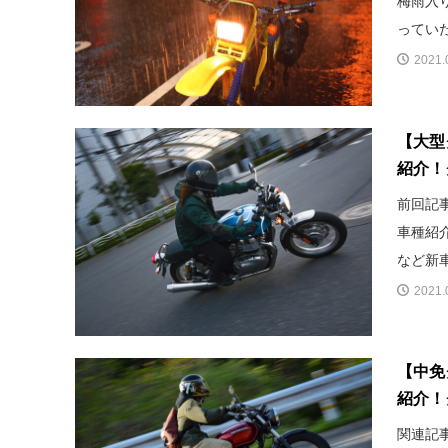
梅雨入
っていた
2021.
【大型
紹介！
前回記
車種紹
など新車
2021.
【中免
紹介！
関連記