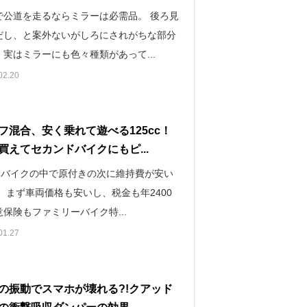
で公道を走るならミラーは必需品。 後ろ見
だし、と案外ないがしろにされがちな部分
実はミラーにも色々種類があって...
02.20
フ混合、安く乗れて遊べる125cc！
買えてセカンドバイクにもピ...
cはバイクの中で原付きの次に維持費が安い
 まず車両価格も安いし、税金も年2400
保険もファミリーバイク特...
01.27
の振動でスマホが壊れる?!クアッド