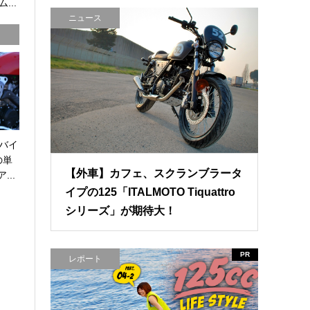
...
ニュース
バイ
の単
【外車】カフェ、スクランブラータ
...
イプの125「ITALMOTO Tiquattro
シリーズ」が期待大！
PR
レポート