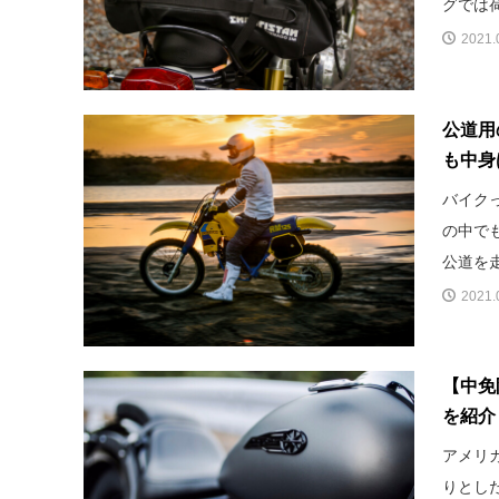
グでは荷
2021.
公道用
も中身
バイク
の中で
公道を走
2021.
【中免
を紹介
アメリ
りとし