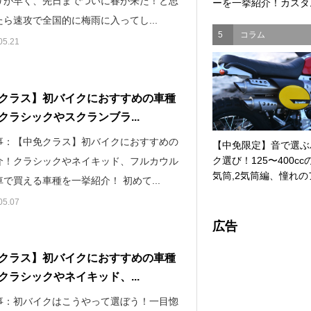
りが早く、先日までついに春が来た！と思
ーを一挙紹介！カスタム
ら速攻で全国的に梅雨に入ってし...
5
コラム
05.21
クラス】初バイクにおすすめの車種
クラシックやスクランブラ...
事：【中免クラス】初バイクにおすすめの
【中免限定】音で選ぶ
ク選び！125〜400cc
介！クラシックやネイキッド、フルカウル
気筒,2気筒編、憧れのア
で買える車種を一挙紹介！ 初めて...
05.07
広告
クラス】初バイクにおすすめの車種
クラシックやネイキッド、...
事：初バイクはこうやって選ぼう！一目惚