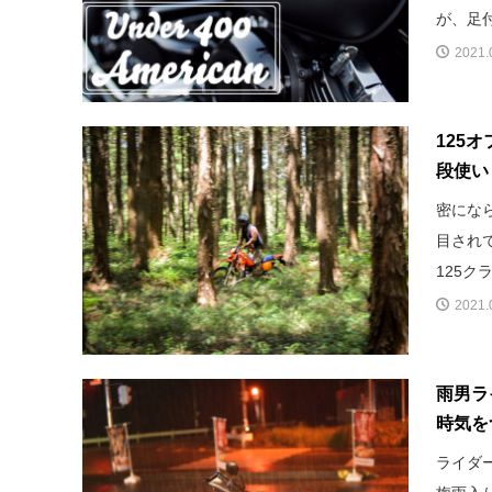
が、足付
2021.
125
段使い
密にな
目され
125ク
2021.
雨男ラ
時気を
ライダ