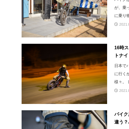
が、乗
に乗り物
2021.
16時
トナイ
日本で
に行く
様々。 
2021.
バイク
違う？