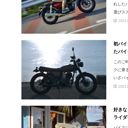
れした
選びスス
2021.
初バイ
たバイ
このご
クに乗
いざバイ
2021.
好きな
ライダ
バイク