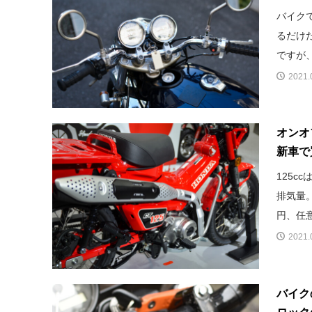
バイク
るだけ
ですが、
2021.
オンオ
新車で
125c
排気量。
円、任意
2021.
バイク