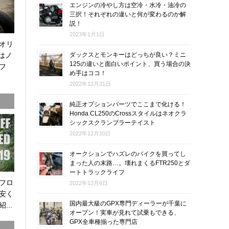
エンジンの冷やし方は空冷・水冷・油冷の
三択！それぞれの違いと何が変わるのか解
説！
2023年1月1日
オリ
0はノ
ダックスとモンキーはどっちが良い？ミニ
125の違いと面白いポイント、買う場合の決
フ
め手はココ！
2022年12月31日
純正オプションパーツでここまで化ける！
Honda CL250のCrossスタイルはネオクラ
シックスクランブラーテイスト
2022年12月10日
オークションでハズレのバイクを買ってし
まった人の末路…。壊れまくるFTR250とダ
ートトラックライフ
オフロ
2022年12月6日
安く
国内最大級のGPX専門ディーラーが千葉に
...
オープン！実車が見れて試乗もできる、
GPX全車種揃った専門店